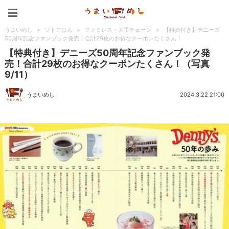
うまいめし
うまいめし
>
ソトごはん
>
ファミレス・大手チェーン
>
【特典付き】デニーズ
50周年記念ファンブック発売！合計29枚のお得なクーポンたくさん！
【特典付き】デニーズ50周年記念ファンブック発
売！合計29枚のお得なクーポンたくさん！（写真
9/11）
うまいめし
2024.3.22 21:00