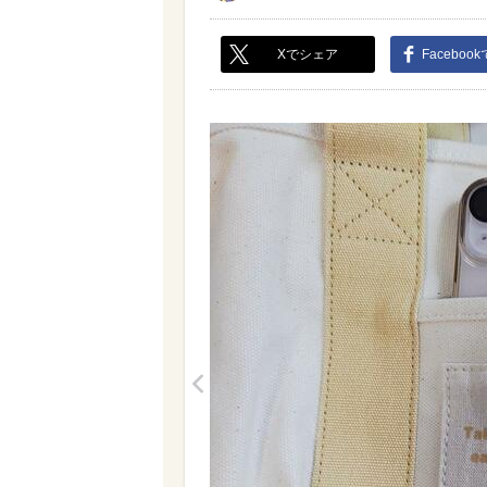
Xでシェア
Faceboo
<