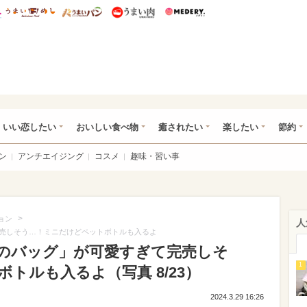
総研 ディズニー特集
mimot.
うまいめし
うまいパン
うまい肉
Medery.
ot.(ミモット)
いい恋したい
おいしい食べ物
癒されたい
楽したい
節約
ン
アンチエイジング
コスメ
趣味・習い事
>
ョン
人
売しそう…！ミニだけどペットボトルも入るよ
のバッグ」が可愛すぎて完売しそ
1
トルも入るよ（写真 8/23）
2024.3.29 16:26