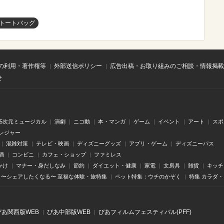
トートバッグ
の利用・著作権等
外部送信ポリシー
広告出稿・お取り組みのご相談・情報掲載
せ
.5次元ミュージカル
演劇
ニコ動
本・マンガ
ゲーム
イベント
アート
スポ
レジャー
混雑対策
テレビ・映画
ディズニーグッズ
アプリ・ゲーム
ディズニーパス
酒
コンビニ
カフェ・ショップ
ファミレス
かけ
マナー・身だしなみ
節約
ダイエット・健康
家電
文房具
雑貨
キッチ
〜シェアしたくなる〜 至福な体験・旅特集
ペット特集：ウチのかぞく
特集 カラダ
ぴあ関⻄版WEB
ぴあ中部版WEB
ぴあフィルムフェスティバル(PFF)