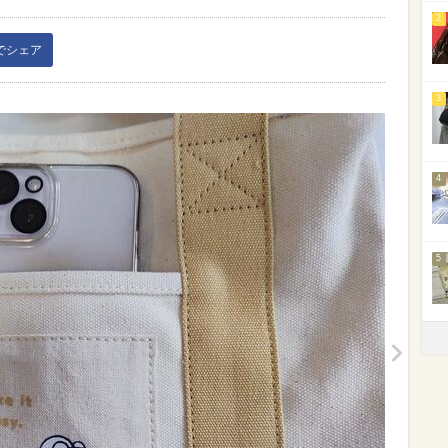
2
kでシェア
3
4
5