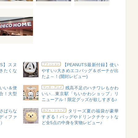
TS】スヌ
【PEANUTS最新付録】使い
ファッション
きたくな
やすい♪大きめエコバッグ＆ポーチが出
たよ～！(開封レビュー)
いい＆便
残高不足のハチワレもかわ
マンガ・アニメ
合！大型
いい…東京駅「ちいかわショップ」リ
ニューアル！限定グッズが欲しすぎる♪
さばらな
タリーズ夏の福袋が豪華
カフェ・ショップ
ディファ
すぎる！バッグやドリンクチケットな
ー）
ど全5点の中身を実物レビュー♪