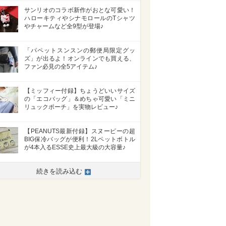
サンリオのコラボ新作がおとな可愛い！
ハローキティやシナモロールのTシャツ
やチャームなど全9型が登場♪
「パペットスンスンの郵便局限定グッ
ズ」が出るよ！オンラインでも買える、
ファン必見の全5アイテム♪
【ミッフィー付録】ちょうどいいサイズ
の「エコバッグ」＆めちゃ可愛い「ミニ
リュックポーチ」を実物レビュー♪
【PEANUTS最新付録】スヌーピーの超
BIG保冷バッグが便利！2Lペットボトル
が4本入るESSE史上最大級の大容量♪
続きを読み込む
>