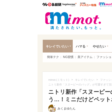
ウレぴあ総研
ハピママ*
ウレぴあ
mim
キレイでいたい
ハマる
やせたい
簡単テク
NG習慣
美アイテム
ファッショ
>
>
mimot.(ミモット)
キレイでいたい
ファッシ
ニトリ新作「スヌーピーのバッグ」が可愛すぎて完
ニトリ新作「スヌーピー
う…！ミニだけどペットボ
みくまゆたん