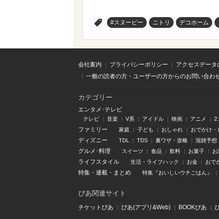
>
#スヌーピー
ニトリ
デコホーム
会社案内
プライバシーポリシー
アクセスデータ
一般の読者の方・ユーザーの方からのお問い合わ
カテゴリー
エンタメ･テレビ
テレビ
音楽
V系
アイドル
映画
アニメ
2
ファミリー
家庭
子ども
おしゃれ
おでかけ・
ディズニー
TDL
TDS
裏ワザ・攻略
混雑予想
グルメ･料理
スイーツ
食品
飲料
お菓子
お
ライフスタイル
生活・ライフハック
お金
おで
特集
・
連載
・
まとめ
特集『おいしいウチごはん』
ぴあ関連サイト
チケットぴあ
ぴあ(アプリ&Web)
BOOKぴあ