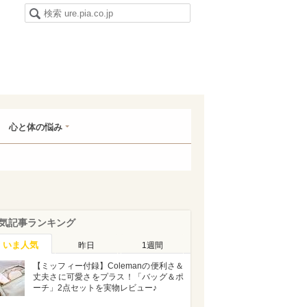
心と体の悩み
気記事ランキング
いま人気
昨日
1週間
【ミッフィー付録】Colemanの便利さ＆
丈夫さに可愛さをプラス！「バッグ＆ポ
ーチ」2点セットを実物レビュー♪