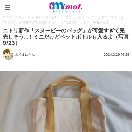
mimot.(ミモット)
mimot.(ミモット)
>
キレイでいたい
>
ファッション
>
ニトリ新作「スヌーピー
のバッグ」が可愛すぎて完売しそう…！ミニだけどペットボトルも入るよ
ニトリ新作「スヌーピーのバッグ」が可愛すぎて完
売しそう…！ミニだけどペットボトルも入るよ（写真
9/23）
みくまゆたん
2024.3.29 16:26