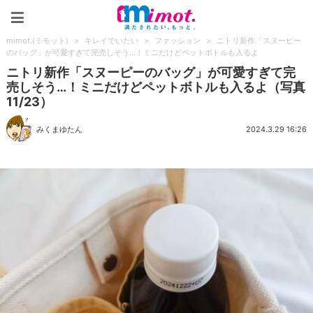
mimot.(ミモット)
mimot.(ミモット)
>
キレイでいたい
>
ファッション
>
ニトリ新作「スヌーピー
のバッグ」が可愛すぎて完売しそう…！ミニだけどペットボトルも入るよ
ニトリ新作「スヌーピーのバッグ」が可愛すぎて完
売しそう…！ミニだけどペットボトルも入るよ（写真
11/23）
みくまゆたん
2024.3.29 16:26