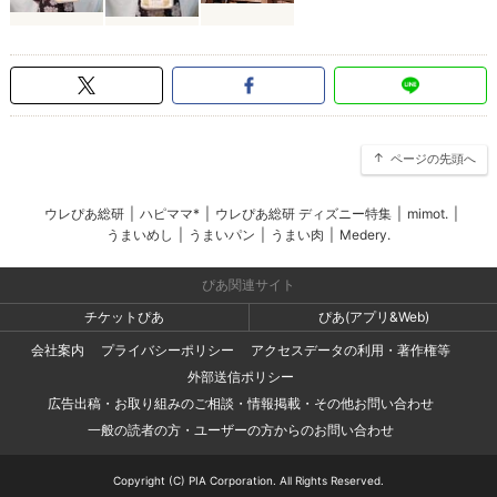
ページの先頭へ
ウレぴあ総研
|
ハピママ*
|
ウレぴあ総研 ディズニー特集
|
mimot.
|
うまいめし
|
うまいパン
|
うまい肉
|
Medery.
ぴあ関連サイト
チケットぴあ
ぴあ(アプリ&Web)
会社案内
プライバシーポリシー
アクセスデータの利用・著作権等
外部送信ポリシー
広告出稿・お取り組みのご相談・情報掲載・その他お問い合わせ
一般の読者の方・ユーザーの方からのお問い合わせ
Copyright (C) PIA Corporation. All Rights Reserved.