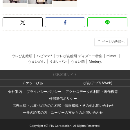
ページの先頭へ
ウレぴあ総研
|
ハピママ*
|
ウレぴあ総研 ディズニー特集
|
mimot.
|
うまいめし
|
うまいパン
|
うまい肉
|
Medery.
ぴあ関連サイト
チケットぴあ
ぴあ(アプリ&Web)
会社案内
プライバシーポリシー
アクセスデータの利用・著作権等
外部送信ポリシー
広告出稿・お取り組みのご相談・情報掲載・その他お問い合わせ
一般の読者の方・ユーザーの方からのお問い合わせ
Copyright (C) PIA Corporation. All Rights Reserved.