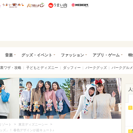
総研 ディズニー特集
mimot.
うまいめし
うまいパン
うまい肉
Medery.
ズニー特集 -ウレぴあ総研
音楽
グッズ・イベント
ファッション
アプリ・ゲーム
特
裏ワザ・攻略
子どもとディズニー
ダッフィー
パークグッズ
パークグルメ
人
1
>
>
リゾート
東京ディズニーシー
ッズ」！ 春色デザインが超キュート♪
2