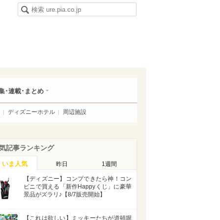
集･連載･まとめ
ディズニーホテル
周辺施設
気記事ランキング
いま人気
昨日
1週間
【ディズニー】コンプできたら神！コン
ビニで買える「新作Happyくじ」に豪華
景品がズラリ♪【8/7販売開始】
【これは欲しい】ミッキーたちが道頓堀