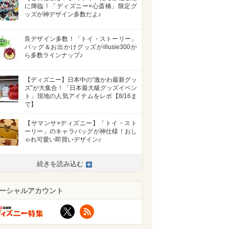
に降臨！「ディズニー×心斎橋」限定グ
ッズが神デザイン多数だよ♪
良デザイン多数！「トイ・ストーリー」
バッグ＆お出かけグッズがillusie300か
ら多数ラインナップ♪
【ディズニー】日本中の“激かわ最新グッ
ズ”が大集合！「日本最大級グッズイベン
ト」現地の人気アイテムをレポ【8/16ま
で】
【サマンサ×ディズニー】「トイ・スト
ーリー」のキャラバッグが神仕様！おし
ゃれ可愛い即買いデザイン♪
続きを読み込む
ーシャルアカウント
X
RSS