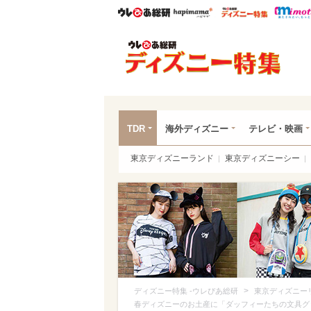
ウレぴあ総研
ハピママ*
ウレぴあ
ディ
TDR
海外ディズニー
テレビ・映画
東京ディズニーランド
東京ディズニーシー
>
ディズニー特集 -ウレぴあ総研
東京ディズニー
春ディズニーのお土産に「ダッフィーたちの文具グ