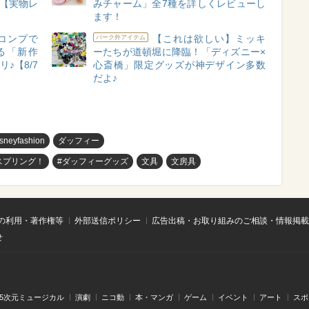
！【実物レ
みチャーム」全7種を詳しくレビューし
ます！
コンプで
【これは欲しい】ミッキ
パーク外アイテム
る「新作
ーたちが道頓堀に降臨！「ディズニー×
♪【8/7
心斎橋」限定グッズが神デザイン多数
だよ♪
isneyfashion
ダッフィー
スプリング！
#ダッフィーグッズ
文具
文房具
の利用・著作権等
外部送信ポリシー
広告出稿・お取り組みのご相談・情報掲載
せ
.5次元ミュージカル
演劇
ニコ動
本・マンガ
ゲーム
イベント
アート
スポ