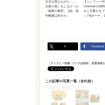
X
Facebook
「ディズニー特集 -ウレぴあ総研」更新情報
この記事の写真一覧（全81枚）