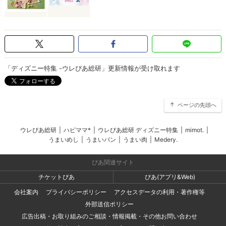
「ディズニー特集 -ウレぴあ総研」更新情報が受け取れます
ページの先頭へ
ウレぴあ総研
|
ハピママ*
|
ウレぴあ総研 ディズニー特集
|
mimot.
|
うまいめし
|
うまいパン
|
うまい肉
|
Medery.
ぴあ関連サイト
チケットぴあ
ぴあ(アプリ&Web)
会社案内
プライバシーポリシー
アクセスデータの利用・著作権等
外部送信ポリシー
広告出稿・お取り組みのご相談・情報掲載・その他お問い合わせ