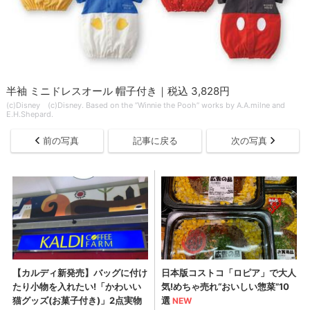
半袖 ミニドレスオール 帽子付き｜税込 3,828円
(c)Disney (c)Disney. Based on the ”Winnie the Pooh” works by A.A.milne and
E.H.Shepard.
前の写真
記事に戻る
次の写真