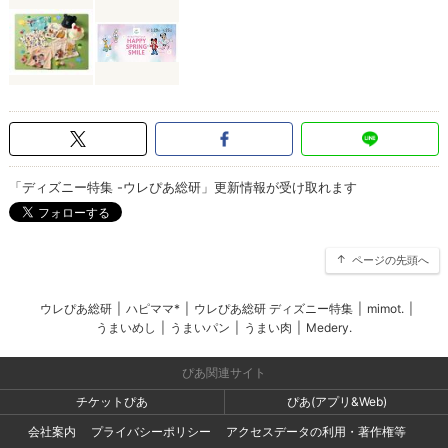
「ディズニー特集 -ウレぴあ総研」更新情報が受け取れます
ページの先頭へ
ウレぴあ総研
|
ハピママ*
|
ウレぴあ総研 ディズニー特集
|
mimot.
|
うまいめし
|
うまいパン
|
うまい肉
|
Medery.
ぴあ関連サイト
チケットぴあ
ぴあ(アプリ&Web)
会社案内
プライバシーポリシー
アクセスデータの利用・著作権等