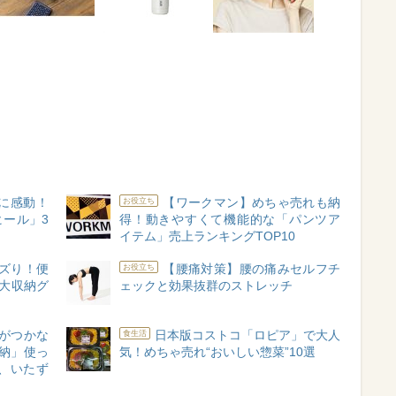
”に感動！
【ワークマン】めちゃ売れも納
お役立ち
ール」3
得！動きやすくて機能的な「パンツア
】
イテム」売上ランキングTOP10
バズり！便
【腰痛対策】腰の痛みセルフチ
お役立ち
大収納グ
ェックと効果抜群のストレッチ
がつかな
日本版コストコ「ロピア」で大人
食生活
納」使っ
気！めちゃ売れ“おいしい惣菜”10選
、いたず