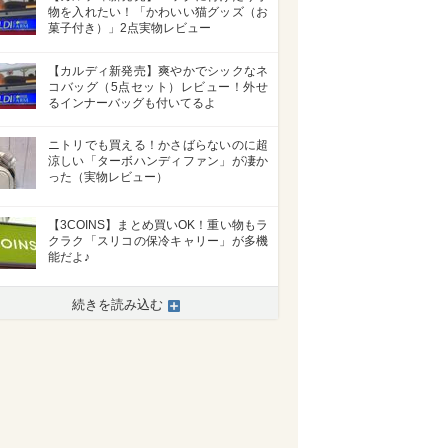
物を入れたい！「かわいい猫グッズ（お
菓子付き）」2点実物レビュー
【カルディ新発売】爽やかでシックなネ
コバッグ（5点セット）レビュー！外せ
るインナーバッグも付いてるよ
ニトリでも買える！かさばらないのに超
涼しい「ターボハンディファン」が凄か
った（実物レビュー）
【3COINS】まとめ買いOK！重い物もラ
クラク「スリコの保冷キャリー」が多機
能だよ♪
続きを読み込む
>