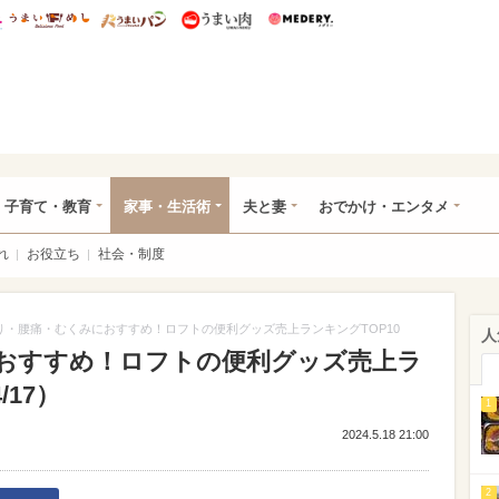
総研 ディズニー特集
mimot.
うまいめし
うまいパン
うまい肉
Medery.
ママ*
子育て・教育
家事・生活術
夫と妻
おでかけ・エンタメ
れ
お役立ち
社会・制度
り・腰痛・むくみにおすすめ！ロフトの便利グッズ売上ランキングTOP10
人
おすすめ！ロフトの便利グッズ売上ラ
/17）
1
2024.5.18 21:00
2