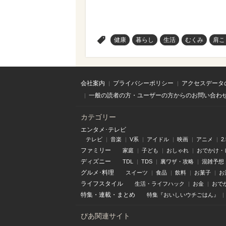
>
健康
暮らし
生活
むくみ
肩こ
会社案内
プライバシーポリシー
アクセスデータ
一般の読者の方・ユーザーの方からのお問い合わ
カテゴリー
エンタメ･テレビ
テレビ
音楽
V系
アイドル
映画
アニメ
2
ファミリー
家庭
子ども
おしゃれ
おでかけ・
ディズニー
TDL
TDS
裏ワザ・攻略
混雑予想
グルメ･料理
スイーツ
食品
飲料
お菓子
お
ライフスタイル
生活・ライフハック
お金
おで
特集
・
連載
・
まとめ
特集『おいしいウチごはん』
ぴあ関連サイト