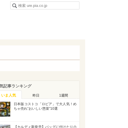
気記事ランキング
いま人気
昨日
1週間
日本版コストコ「ロピア」で大人気！め
ちゃ売れ“おいしい惣菜”10選
【カルディ新発売】バッグに付けたり小