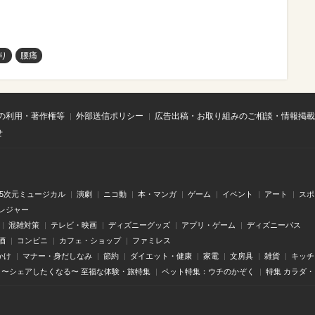
り
腰痛
の利用・著作権等
外部送信ポリシー
広告出稿・お取り組みのご相談・情報掲載
せ
.5次元ミュージカル
演劇
ニコ動
本・マンガ
ゲーム
イベント
アート
スポ
レジャー
混雑対策
テレビ・映画
ディズニーグッズ
アプリ・ゲーム
ディズニーパス
酒
コンビニ
カフェ・ショップ
ファミレス
かけ
マナー・身だしなみ
節約
ダイエット・健康
家電
文房具
雑貨
キッチ
〜シェアしたくなる〜 至福な体験・旅特集
ペット特集：ウチのかぞく
特集 カラダ