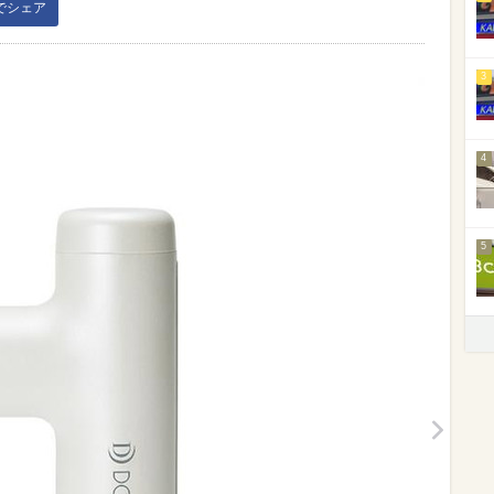
kでシェア
3
4
5