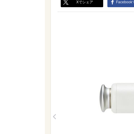
Xでシェア
Faceboo
<