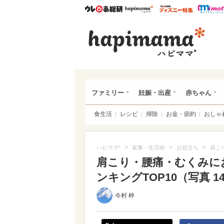
ウレぴあ総研
ハピママ*
ウレぴあ
ハピ
ファミリー
妊娠・出産
赤ちゃん
食生活
レシピ
掃除
お金・節約
おしゃ
>
>
>
ハピママ*
家事・生活術
お役立ち
肩こ
肩こり・腰痛・むくみに
ンキングTOP10（写真 14
今村 梓