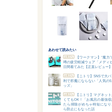
あわせて読みたい
【ワークマン】“魔力
お役立ち
噂の疲労軽減ウェア「メディヒ
日間着てみた【正直レビュー
【ニトリ】SNSで大
お役立ち
利で邪魔にならない「人気の5
ッズ」
【ニトリ】マグネット
お役立ち
くてもOK！「お風呂の最強収
たら掃除がめちゃ時短になり
ら防止にもなった話