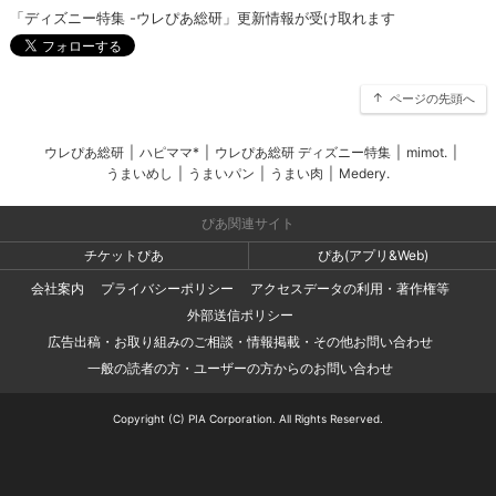
「ディズニー特集 -ウレぴあ総研」更新情報が受け取れます
ページの先頭へ
ウレぴあ総研
|
ハピママ*
|
ウレぴあ総研 ディズニー特集
|
mimot.
|
うまいめし
|
うまいパン
|
うまい肉
|
Medery.
ぴあ関連サイト
チケットぴあ
ぴあ(アプリ&Web)
会社案内
プライバシーポリシー
アクセスデータの利用・著作権等
外部送信ポリシー
広告出稿・お取り組みのご相談・情報掲載・その他お問い合わせ
一般の読者の方・ユーザーの方からのお問い合わせ
Copyright (C) PIA Corporation. All Rights Reserved.