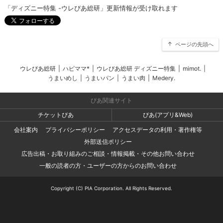
「ディズニー特集 -ウレぴあ総研」更新情報が受け取れます
ページの先頭へ
ウレぴあ総研
|
ハピママ*
|
ウレぴあ総研 ディズニー特集
|
mimot.
|
うまいめし
|
うまいパン
|
うまい肉
|
Medery.
ぴあ関連サイト
チケットぴあ
ぴあ(アプリ&Web)
会社案内
プライバシーポリシー
アクセスデータの利用・著作権等
外部送信ポリシー
広告出稿・お取り組みのご相談・情報掲載・その他お問い合わせ
一般の読者の方・ユーザーの方からのお問い合わせ
Copyright (C) PIA Corporation. All Rights Reserved.