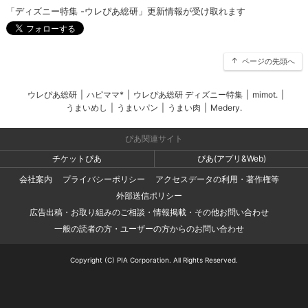
「ディズニー特集 -ウレぴあ総研」更新情報が受け取れます
ページの先頭へ
ウレぴあ総研
|
ハピママ*
|
ウレぴあ総研 ディズニー特集
|
mimot.
|
うまいめし
|
うまいパン
|
うまい肉
|
Medery.
ぴあ関連サイト
チケットぴあ
ぴあ(アプリ&Web)
会社案内
プライバシーポリシー
アクセスデータの利用・著作権等
外部送信ポリシー
広告出稿・お取り組みのご相談・情報掲載・その他お問い合わせ
一般の読者の方・ユーザーの方からのお問い合わせ
Copyright (C) PIA Corporation. All Rights Reserved.