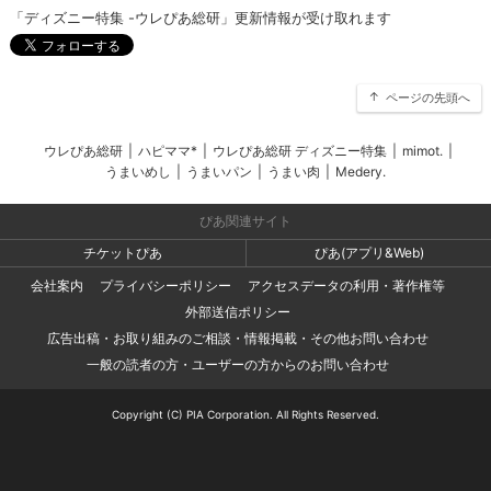
「ディズニー特集 -ウレぴあ総研」更新情報が受け取れます
ページの先頭へ
ウレぴあ総研
|
ハピママ*
|
ウレぴあ総研 ディズニー特集
|
mimot.
|
うまいめし
|
うまいパン
|
うまい肉
|
Medery.
ぴあ関連サイト
チケットぴあ
ぴあ(アプリ&Web)
会社案内
プライバシーポリシー
アクセスデータの利用・著作権等
外部送信ポリシー
広告出稿・お取り組みのご相談・情報掲載・その他お問い合わせ
一般の読者の方・ユーザーの方からのお問い合わせ
Copyright (C) PIA Corporation. All Rights Reserved.