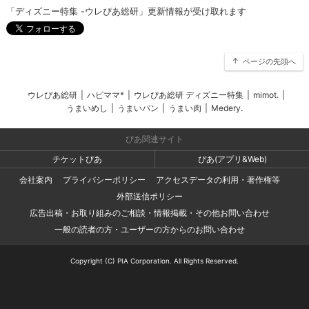
「ディズニー特集 -ウレぴあ総研」更新情報が受け取れます
ページの先頭へ
ウレぴあ総研
|
ハピママ*
|
ウレぴあ総研 ディズニー特集
|
mimot.
|
うまいめし
|
うまいパン
|
うまい肉
|
Medery.
ぴあ関連サイト
チケットぴあ
ぴあ(アプリ&Web)
会社案内
プライバシーポリシー
アクセスデータの利用・著作権等
外部送信ポリシー
広告出稿・お取り組みのご相談・情報掲載・その他お問い合わせ
一般の読者の方・ユーザーの方からのお問い合わせ
Copyright (C) PIA Corporation. All Rights Reserved.