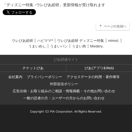
「ディズニー特集 -ウレぴあ総研」更新情報が受け取れます
ページの先頭へ
ウレぴあ総研
|
ハピママ*
|
ウレぴあ総研 ディズニー特集
|
mimot.
|
うまいめし
|
うまいパン
|
うまい肉
|
Medery.
ぴあ関連サイト
チケットぴあ
ぴあ(アプリ&Web)
会社案内
プライバシーポリシー
アクセスデータの利用・著作権等
外部送信ポリシー
広告出稿・お取り組みのご相談・情報掲載・その他お問い合わせ
一般の読者の方・ユーザーの方からのお問い合わせ
Copyright (C) PIA Corporation. All Rights Reserved.