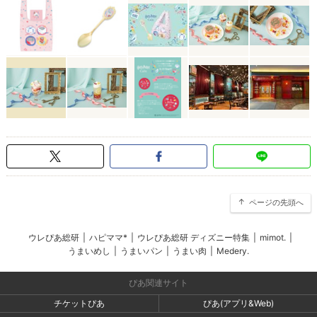
ページの先頭へ
ウレぴあ総研
|
ハピママ*
|
ウレぴあ総研 ディズニー特集
|
mimot.
|
うまいめし
|
うまいパン
|
うまい肉
|
Medery.
ぴあ関連サイト
チケットぴあ
ぴあ(アプリ&Web)