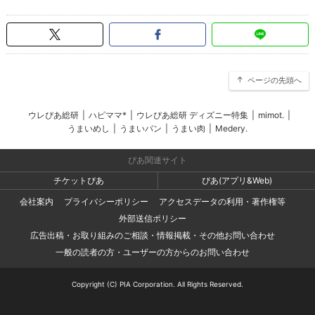
ページの先頭へ
ウレぴあ総研
|
ハピママ*
|
ウレぴあ総研 ディズニー特集
|
mimot.
|
うまいめし
|
うまいパン
|
うまい肉
|
Medery.
ぴあ関連サイト
チケットぴあ
ぴあ(アプリ&Web)
会社案内
プライバシーポリシー
アクセスデータの利用・著作権等
外部送信ポリシー
広告出稿・お取り組みのご相談・情報掲載・その他お問い合わせ
一般の読者の方・ユーザーの方からのお問い合わせ
Copyright (C) PIA Corporation. All Rights Reserved.