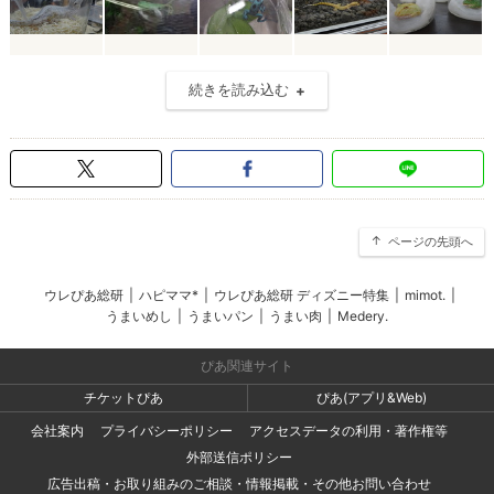
続きを読み込む
ページの先頭へ
ウレぴあ総研
|
ハピママ*
|
ウレぴあ総研 ディズニー特集
|
mimot.
|
うまいめし
|
うまいパン
|
うまい肉
|
Medery.
ぴあ関連サイト
チケットぴあ
ぴあ(アプリ&Web)
会社案内
プライバシーポリシー
アクセスデータの利用・著作権等
外部送信ポリシー
広告出稿・お取り組みのご相談・情報掲載・その他お問い合わせ