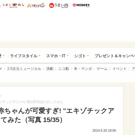
総研 ディズニー特集
mimot.
うまいめし
うまいパン
うまい肉
Medery.
ぴあ総研（うれぴあ）
愛
ライフスタイル
スマホ・IT
シゴト
プレゼント＆キャンペ
メ
2.5次元ミュージカル
演劇
ニコ動
本・マンガ
ゲーム
イベント
>
キゾチックアニマル"展示即売会に行ってみた
ちゃんが可愛すぎ! "エキゾチックア
みた（写真 15/35）
2014.5.20 19:00