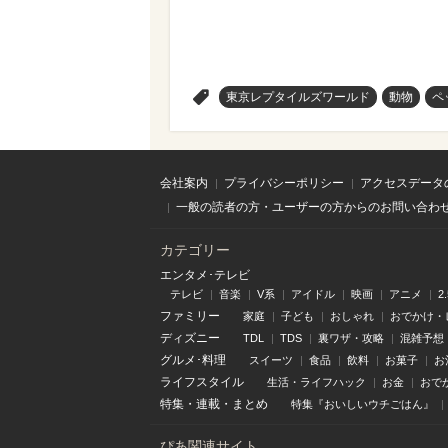
>
東京レプタイルズワールド
動物
ペ
会社案内
プライバシーポリシー
アクセスデータ
一般の読者の方・ユーザーの方からのお問い合わ
カテゴリー
エンタメ･テレビ
テレビ
音楽
V系
アイドル
映画
アニメ
2
ファミリー
家庭
子ども
おしゃれ
おでかけ・
ディズニー
TDL
TDS
裏ワザ・攻略
混雑予想
グルメ･料理
スイーツ
食品
飲料
お菓子
お
ライフスタイル
生活・ライフハック
お金
おで
特集
・
連載
・
まとめ
特集『おいしいウチごはん』
ぴあ関連サイト