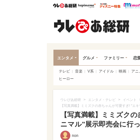
ウレぴあ総研
ハピママ*
ウレぴあ
ウレ
エンタメ
グルメ
ファミリー
恋
テレビ
音楽
V系
アイドル
映画
アニ
ヒーロー
>
>
ウレぴあ総研
エンタメ・テレビ
イベント
【写真満載】ミミズクの赤ちゃんが可愛すぎ! "エ
【写真満載】ミミズクの赤
ニマル"展示即売会に行って
non