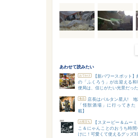
あわせて読みたい
【新パワースポット】約
おでかけ
の「ふくろう」が出迎える和
便局は、信じがたい光景だっ
店長はバルタン星人! 
食品
「怪獣酒場」に行ってきた
載】
【スヌーピー＆ムーミ
お役立ち
こ＆にゃんことのおうち時間
けに！可愛くて使えるグッズ3