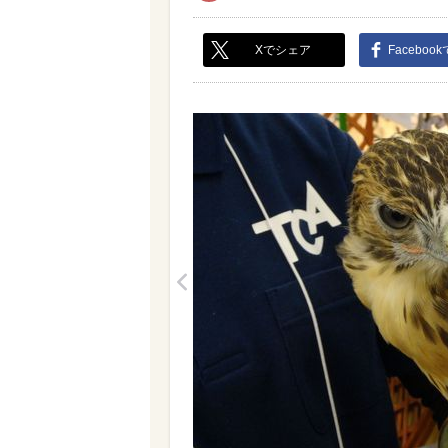
Xでシェア
Faceboo
<