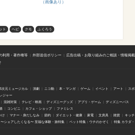
（画像あり）
ット
ヘビ
クモ
ふくろう
の利用・著作権等
外部送信ポリシー
広告出稿・お取り組みのご相談・情報掲載
せ
.5次元ミュージカル
演劇
ニコ動
本・マンガ
ゲーム
イベント
アート
スポ
レジャー
混雑対策
テレビ・映画
ディズニーグッズ
アプリ・ゲーム
ディズニーパス
酒
コンビニ
カフェ・ショップ
ファミレス
かけ
マナー・身だしなみ
節約
ダイエット・健康
家電
文房具
雑貨
キッチ
〜シェアしたくなる〜 至福な体験・旅特集
ペット特集：ウチのかぞく
特集 カラダ