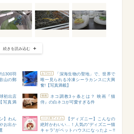
続きを読み込む
1300羽
「深海生物の聖地」で、世界で
おでかけ
歌山の郵
唯一見られる冷凍シーラカンスに大興
た
奮!【写真満載】
地球初出店
ネコ調教3ヶ条とは？ 映画『猫
映画
【写真満
侍』の白ネコが可愛すぎる件
ン】わん
【ディズニー】こんなの
パーク外アイテム
やお出か
絶対かわいい…！人気の“ディズニー猫
選
キャラ”がペットハウスになったよ～!!