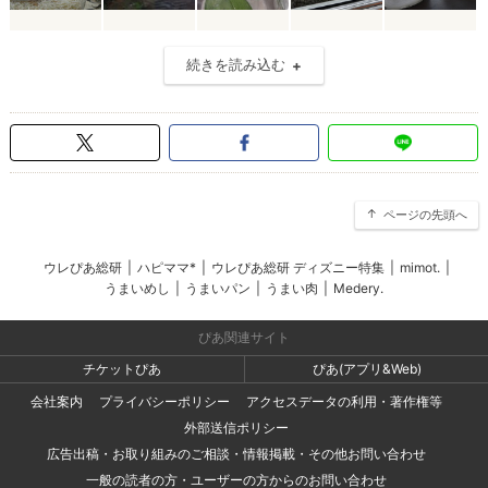
続きを読み込む
ページの先頭へ
ウレぴあ総研
|
ハピママ*
|
ウレぴあ総研 ディズニー特集
|
mimot.
|
うまいめし
|
うまいパン
|
うまい肉
|
Medery.
ぴあ関連サイト
チケットぴあ
ぴあ(アプリ&Web)
会社案内
プライバシーポリシー
アクセスデータの利用・著作権等
外部送信ポリシー
広告出稿・お取り組みのご相談・情報掲載・その他お問い合わせ
一般の読者の方・ユーザーの方からのお問い合わせ