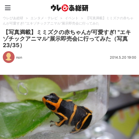
ウレぴあ総研（うれぴあ）
ウレぴあ総研
>
エンタメ・テレビ
>
イベント
>
【写真満載】ミミズクの赤ちゃ
んが可愛すぎ! "エキゾチックアニマル"展示即売会に行ってみた
【写真満載】ミミズクの赤ちゃんが可愛すぎ! "エキ
ゾチックアニマル"展示即売会に行ってみた（写真
23/35）
non
2014.5.20 19:00