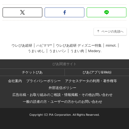
ページの先頭へ
ウレぴあ総研
|
ハピママ*
|
ウレぴあ総研 ディズニー特集
|
mimot.
|
うまいめし
|
うまいパン
|
うまい肉
|
Medery.
ぴあ関連サイト
チケットぴあ
ぴあ(アプリ&Web)
会社案内
プライバシーポリシー
アクセスデータの利用・著作権等
外部送信ポリシー
広告出稿・お取り組みのご相談・情報掲載・その他お問い合わせ
一般の読者の方・ユーザーの方からのお問い合わせ
Copyright (C) PIA Corporation. All Rights Reserved.