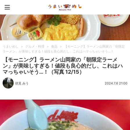
うまいめし
うまいめし
>
グルメ・料理
>
食品
>
【モーニング】ラーメン山岡家の「朝限定
ラーメン」が美味しすぎる！値段も良心的だし、これはハマっちゃいそう…！
【モーニング】ラーメン山岡家の「朝限定ラーメ
ン」が美味しすぎる！値段も良心的だし、これはハ
マっちゃいそう…！（写真 12/15）
伏見 みう
2024.7.6 21:00