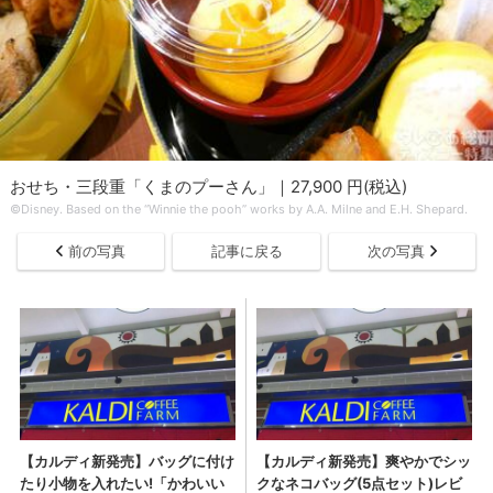
おせち・三段重「くまのプーさん」｜27,900 円(税込)
©Disney. Based on the “Winnie the pooh” works by A.A. Milne and E.H. Shepard.
前の写真
記事に戻る
次の写真