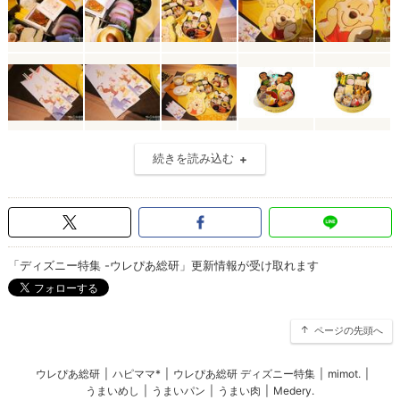
続きを読み込む
「ディズニー特集 -ウレぴあ総研」更新情報が受け取れます
ページの先頭へ
ウレぴあ総研
|
ハピママ*
|
ウレぴあ総研 ディズニー特集
|
mimot.
|
うまいめし
|
うまいパン
|
うまい肉
|
Medery.