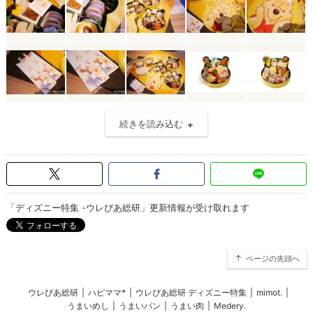
続きを読み込む
「ディズニー特集 -ウレぴあ総研」更新情報が受け取れます
ページの先頭へ
ウレぴあ総研
|
ハピママ*
|
ウレぴあ総研 ディズニー特集
|
mimot.
|
うまいめし
|
うまいパン
|
うまい肉
|
Medery.