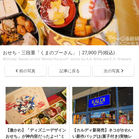
おせち・三段重「くまのプーさん」｜27,900 円(税込)
©Disney. Based on the “Winnie the pooh” works by A.A. Milne and E.H. Shepard.
前の写真
記事に戻る
次の写真