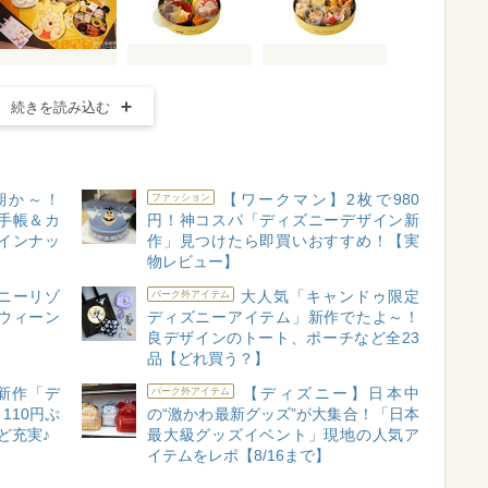
続きを読み込む
期か～！
【ワークマン】2枚で980
ファッション
5手帳＆カ
円！神コスパ「ディズニーデザイン新
インナッ
作」見つけたら即買いおすすめ！【実
物レビュー】
ニーリゾ
大人気「キャンドゥ限定
パーク外アイテム
ロウィーン
ディズニーアイテム」新作でたよ～！
良デザインのトート、ポーチなど全23
品【どれ買う？】
新作「デ
【ディズニー】日本中
パーク外アイテム
110円ぷ
の“激かわ最新グッズ”が大集合！「日本
ど充実♪
最大級グッズイベント」現地の人気ア
イテムをレポ【8/16まで】