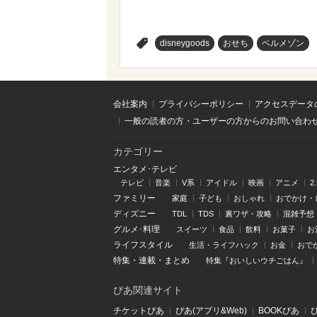
>
disneygoods
おせち
ベルメゾン
会社案内
プライバシーポリシー
アクセスデータ
一般の読者の方・ユーザーの方からのお問い合わ
カテゴリー
エンタメ･テレビ
テレビ
音楽
V系
アイドル
映画
アニメ
2
ファミリー
家庭
子ども
おしゃれ
おでかけ・
ディズニー
TDL
TDS
裏ワザ・攻略
混雑予想
グルメ･料理
スイーツ
食品
飲料
お菓子
お
ライフスタイル
生活・ライフハック
お金
おで
特集
・
連載
・
まとめ
特集『おいしいウチごはん』
ぴあ関連サイト
チケットぴあ
ぴあ(アプリ&Web)
BOOKぴあ