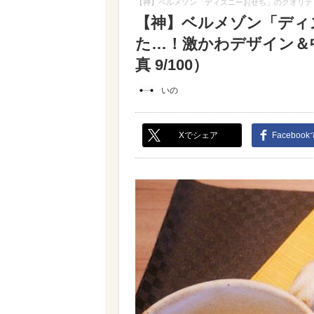
【神】ベルメゾン「ディズニーおせち」のクオリテ
【神】ベルメゾン「ディ
た…！激かわデザイン＆
真 9/100）
いの
Xでシェア
Faceboo