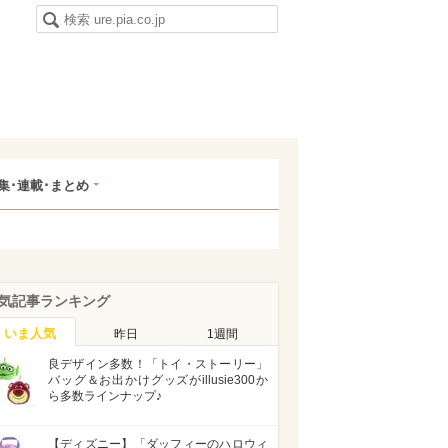
集･連載･まとめ
気記事ランキング
いま人気
昨日
1週間
良デザイン多数！「トイ・ストーリー」
バッグ＆お出かけグッズがillusie300か
ら多数ラインナップ♪
【ディズニー】「ダッフィーのハロウィ