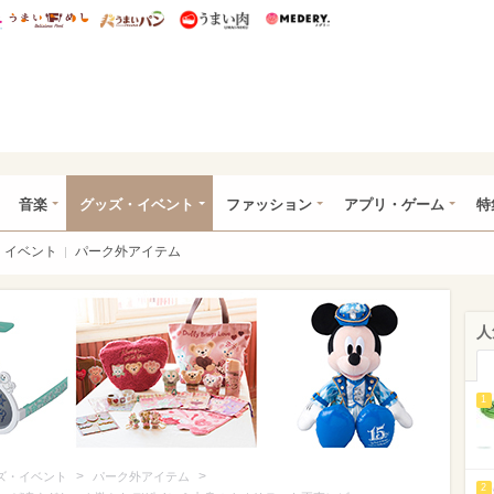
総研 ディズニー特集
mimot.
うまいめし
うまいパン
うまい肉
Medery.
ズニー特集 -ウレぴあ総研
音楽
グッズ・イベント
ファッション
アプリ・ゲーム
特
イベント
パーク外アイテム
人
1
>
>
ズ・イベント
パーク外アイテム
2