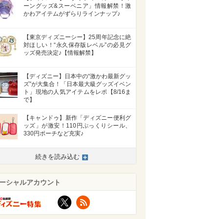
ーングッズ&スーベニア」情報解禁！激
かわアイテムがずらりラインナップ♪
【東京ディズニーシー】25周年記念に絶
対ほしい！“永久保存版レベル”の必見グ
ッズ発売決定♪【情報解禁】
【ディズニー】日本中の“激かわ最新グッ
ズ”が大集合！「日本最大級グッズイベン
ト」現地の人気アイテムをレポ【8/16ま
で】
【キャンドゥ】新作「ディズニー便利グ
ッズ」が激安！110円ぷっくりシール、
330円ポーチなど充実♪
続きを読み込む
ーシャルアカウント
X
RSS