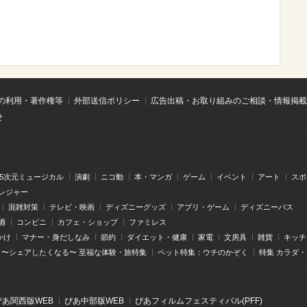
の利用・著作権等
外部送信ポリシー
広告出稿・お取り組みのご相談・情報掲載
せ
.5次元ミュージカル
演劇
ニコ動
本・マンガ
ゲーム
イベント
アート
スポ
レジャー
混雑対策
テレビ・映画
ディズニーグッズ
アプリ・ゲーム
ディズニーパス
酒
コンビニ
カフェ・ショップ
ファミレス
かけ
マナー・身だしなみ
節約
ダイエット・健康
家電
文房具
雑貨
キッチ
〜シェアしたくなる〜 至福な体験・旅特集
ペット特集：ウチのかぞく
特集 カラダ
ぴあ関⻄版WEB
ぴあ中部版WEB
ぴあフィルムフェスティバル(PFF)