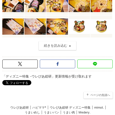
続きを読み込む
「ディズニー特集 -ウレぴあ総研」更新情報が受け取れます
ページの先頭へ
ウレぴあ総研
|
ハピママ*
|
ウレぴあ総研 ディズニー特集
|
mimot.
|
うまいめし
|
うまいパン
|
うまい肉
|
Medery.