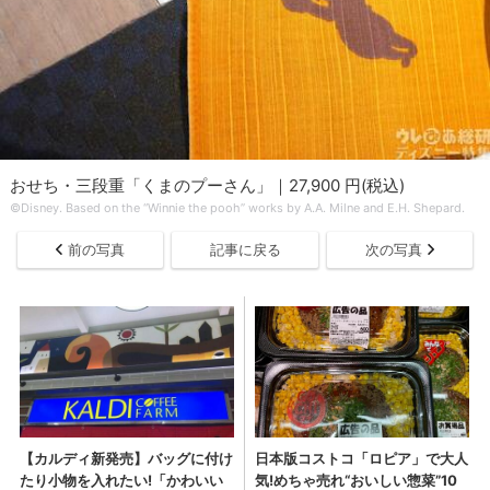
おせち・三段重「くまのプーさん」｜27,900 円(税込)
©Disney. Based on the “Winnie the pooh” works by A.A. Milne and E.H. Shepard.
前の写真
記事に戻る
次の写真