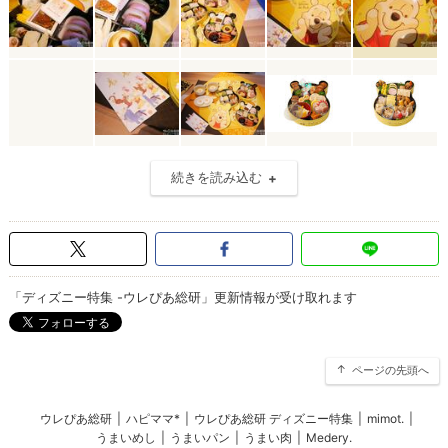
続きを読み込む
「ディズニー特集 -ウレぴあ総研」更新情報が受け取れます
ページの先頭へ
ウレぴあ総研
|
ハピママ*
|
ウレぴあ総研 ディズニー特集
|
mimot.
|
うまいめし
|
うまいパン
|
うまい肉
|
Medery.