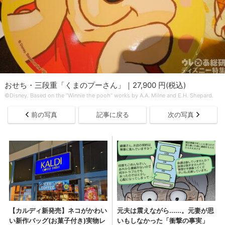
おせち・三段重「くまのプーさん」｜27,900 円(税込)
©Disney. Based on the “Winnie the pooh” works by A.A. Milne and E.H. Shepard.
前の写真
記事に戻る
次の写真