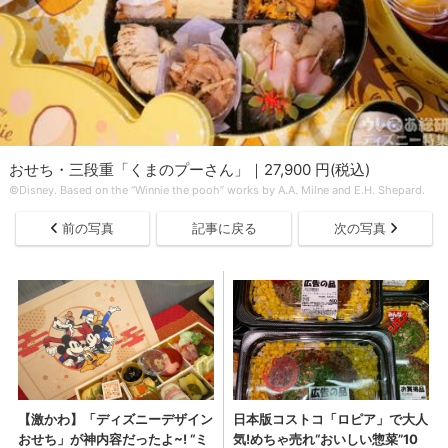
おせち・三段重「くまのプーさん」｜27,900 円(税込)
©Disney. Based on the “Winnie the pooh” works by A.A. Milne and E.H. Shepard.
前の写真
記事に戻る
次の写真