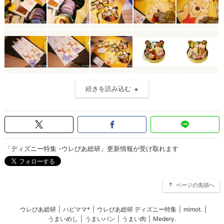
続きを読み込む
「ディズニー特集 -ウレぴあ総研」更新情報が受け取れます
ページの先頭へ
ウレぴあ総研
|
ハピママ*
|
ウレぴあ総研 ディズニー特集
|
mimot.
|
うまいめし
|
うまいパン
|
うまい肉
|
Medery.