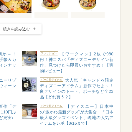
続きを読み込む
期か～！
【ワークマン】2枚で980
ファッション
5手帳＆カ
円！神コスパ「ディズニーデザイン新
インナッ
作」見つけたら即買いおすすめ！【実
物レビュー】
ニーリゾ
大人気「キャンドゥ限定
パーク外アイテム
ロウィーン
ディズニーアイテム」新作でたよ～！
良デザインのトート、ポーチなど全23
品【どれ買う？】
新作「デ
【ディズニー】日本中
パーク外アイテム
110円ぷ
の“激かわ最新グッズ”が大集合！「日本
ど充実♪
最大級グッズイベント」現地の人気ア
イテムをレポ【8/16まで】