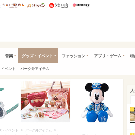
総研 ディズニー特集
mimot.
うまいめし
うまいパン
うまい肉
Medery.
ズニー特集 -ウレぴあ総研
音楽
グッズ・イベント
ファッション
アプリ・ゲーム
特
イベント
パーク外アイテム
人
1
>
>
ズ・イベント
パーク外アイテム
2