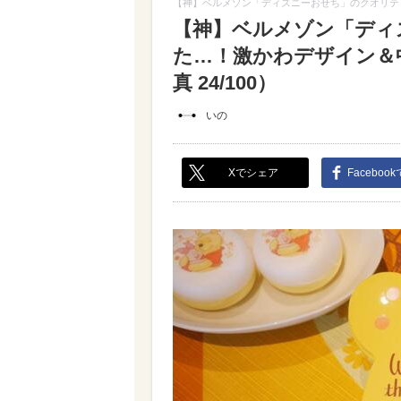
【神】ベルメゾン「ディズニーおせち」のクオリテ
【神】ベルメゾン「ディ
た…！激かわデザイン＆
真 24/100）
いの
Xでシェア
Faceboo