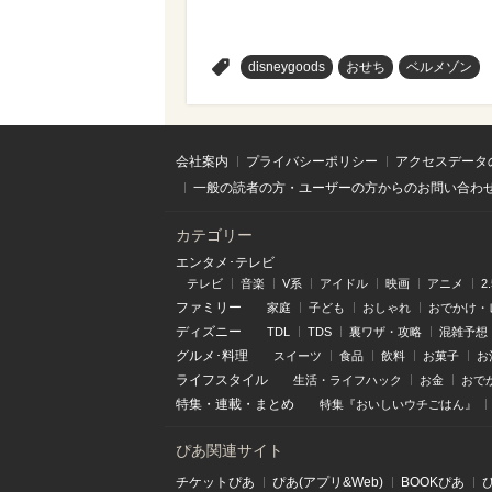
>
disneygoods
おせち
ベルメゾン
会社案内
プライバシーポリシー
アクセスデータ
一般の読者の方・ユーザーの方からのお問い合わ
カテゴリー
エンタメ･テレビ
テレビ
音楽
V系
アイドル
映画
アニメ
2
ファミリー
家庭
子ども
おしゃれ
おでかけ・
ディズニー
TDL
TDS
裏ワザ・攻略
混雑予想
グルメ･料理
スイーツ
食品
飲料
お菓子
お
ライフスタイル
生活・ライフハック
お金
おで
特集
・
連載
・
まとめ
特集『おいしいウチごはん』
ぴあ関連サイト
チケットぴあ
ぴあ(アプリ&Web)
BOOKぴあ