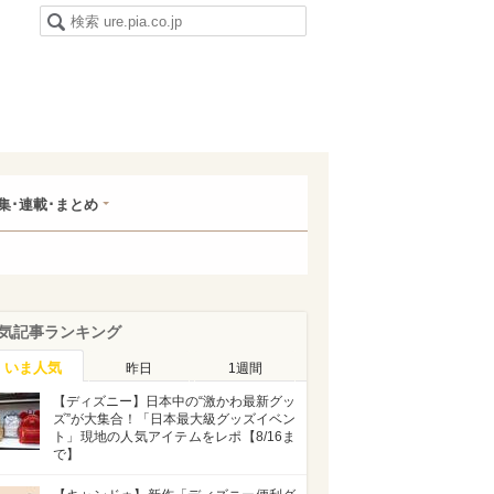
集･連載･まとめ
気記事ランキング
いま人気
昨日
1週間
【ディズニー】日本中の“激かわ最新グッ
ズ”が大集合！「日本最大級グッズイベン
ト」現地の人気アイテムをレポ【8/16ま
で】