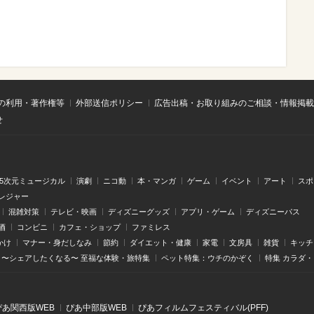
の利用・著作権等
外部送信ポリシー
広告出稿・お取り組みのご相談・情報掲載
せ
.5次元ミュージカル
演劇
ニコ動
本・マンガ
ゲーム
イベント
アート
スポ
レジャー
混雑対策
テレビ・映画
ディズニーグッズ
アプリ・ゲーム
ディズニーパス
酒
コンビニ
カフェ・ショップ
ファミレス
かけ
マナー・身だしなみ
節約
ダイエット・健康
家電
文房具
雑貨
キッチ
〜シェアしたくなる〜 至福な体験・旅特集
ペット特集：ウチのかぞく
特集 カラダ
ぴあ関⻄版WEB
ぴあ中部版WEB
ぴあフィルムフェスティバル(PFF)