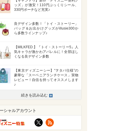
【キャンドゥ】新作「ディズニー便利グ
ッズ」が激安！110円ぷっくりシール、
330円ポーチなど充実♪
良デザイン多数！「トイ・ストーリー」
バッグ＆お出かけグッズがillusie300か
ら多数ラインナップ♪
【MILKFED.】『トイ・ストーリー5』人
気キャラが激かわアパレルに！全部ほし
くなる良デザイン多数
【東京ディズニーシー】“ヲタバ仕様”の
豪華な「スーベニアランチケース」実物
レビュー！自信を持ってオススメします
♪
続きを読み込む
ーシャルアカウント
X
RSS