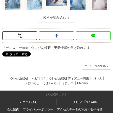
続きを読み込む
「ディズニー特集 -ウレぴあ総研」更新情報が受け取れます
ページの先頭へ
ウレぴあ総研
|
ハピママ*
|
ウレぴあ総研 ディズニー特集
|
mimot.
|
うまいめし
|
うまいパン
|
うまい肉
|
Medery.
ぴあ関連サイト
チケットぴあ
ぴあ(アプリ&Web)
会社案内
プライバシーポリシー
アクセスデータの利用・著作権等