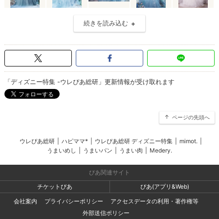
続きを読み込む
「ディズニー特集 -ウレぴあ総研」更新情報が受け取れます
ページの先頭へ
ウレぴあ総研
|
ハピママ*
|
ウレぴあ総研 ディズニー特集
|
mimot.
|
うまいめし
|
うまいパン
|
うまい肉
|
Medery.
ぴあ関連サイト
チケットぴあ
ぴあ(アプリ&Web)
会社案内
プライバシーポリシー
アクセスデータの利用・著作権等
外部送信ポリシー