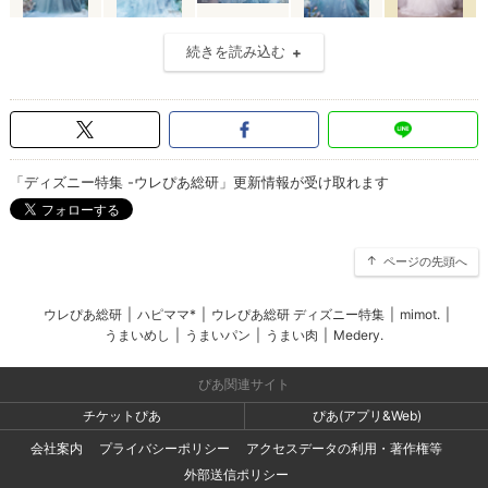
続きを読み込む
「ディズニー特集 -ウレぴあ総研」更新情報が受け取れます
ページの先頭へ
ウレぴあ総研
|
ハピママ*
|
ウレぴあ総研 ディズニー特集
|
mimot.
|
うまいめし
|
うまいパン
|
うまい肉
|
Medery.
ぴあ関連サイト
チケットぴあ
ぴあ(アプリ&Web)
会社案内
プライバシーポリシー
アクセスデータの利用・著作権等
外部送信ポリシー