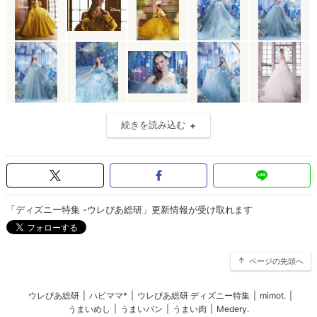
続きを読み込む
「ディズニー特集 -ウレぴあ総研」更新情報が受け取れます
ページの先頭へ
ウレぴあ総研
|
ハピママ*
|
ウレぴあ総研 ディズニー特集
|
mimot.
|
うまいめし
|
うまいパン
|
うまい肉
|
Medery.