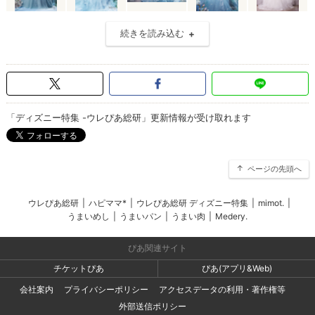
続きを読み込む
「ディズニー特集 -ウレぴあ総研」更新情報が受け取れます
ページの先頭へ
ウレぴあ総研
|
ハピママ*
|
ウレぴあ総研 ディズニー特集
|
mimot.
|
うまいめし
|
うまいパン
|
うまい肉
|
Medery.
ぴあ関連サイト
チケットぴあ
ぴあ(アプリ&Web)
会社案内
プライバシーポリシー
アクセスデータの利用・著作権等
外部送信ポリシー