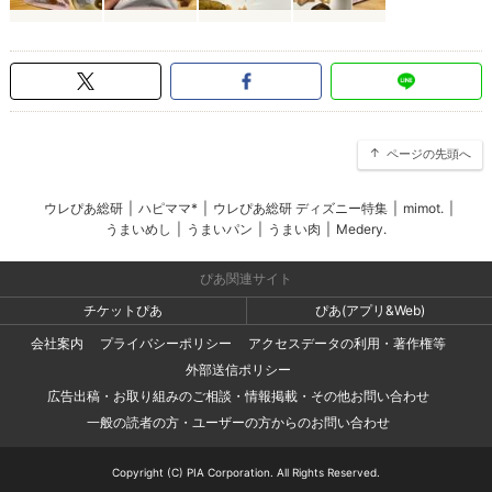
ページの先頭へ
ウレぴあ総研
|
ハピママ*
|
ウレぴあ総研 ディズニー特集
|
mimot.
|
うまいめし
|
うまいパン
|
うまい肉
|
Medery.
ぴあ関連サイト
チケットぴあ
ぴあ(アプリ&Web)
会社案内
プライバシーポリシー
アクセスデータの利用・著作権等
外部送信ポリシー
広告出稿・お取り組みのご相談・情報掲載・その他お問い合わせ
一般の読者の方・ユーザーの方からのお問い合わせ
Copyright (C) PIA Corporation. All Rights Reserved.