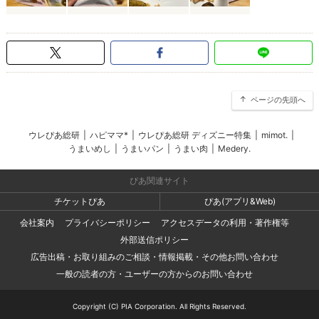
ページの先頭へ
ウレぴあ総研
|
ハピママ*
|
ウレぴあ総研 ディズニー特集
|
mimot.
|
うまいめし
|
うまいパン
|
うまい肉
|
Medery.
ぴあ関連サイト
チケットぴあ
ぴあ(アプリ&Web)
会社案内
プライバシーポリシー
アクセスデータの利用・著作権等
外部送信ポリシー
広告出稿・お取り組みのご相談・情報掲載・その他お問い合わせ
一般の読者の方・ユーザーの方からのお問い合わせ
Copyright (C) PIA Corporation. All Rights Reserved.