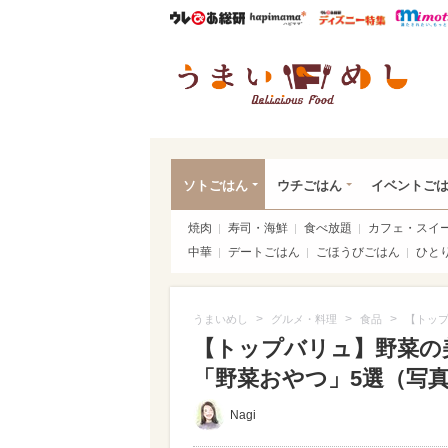
ウレぴあ総研
ハピママ*
ウレぴあ
うま
ソトごはん
ウチごはん
イベントご
焼肉
寿司・海鮮
食べ放題
カフェ・スイ
中華
デートごはん
ごほうびごはん
ひと
>
>
>
うまいめし
グルメ・料理
食品
【トッ
【トップバリュ】野菜の
「野菜おやつ」5選（写真 4
Nagi