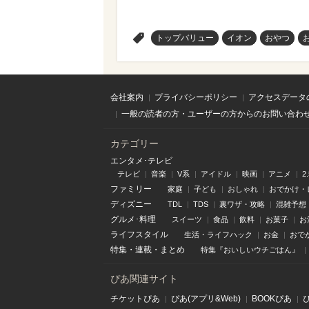
>
トップバリュー
イオン
おやつ
会社案内
プライバシーポリシー
アクセスデータ
一般の読者の方・ユーザーの方からのお問い合わ
カテゴリー
エンタメ･テレビ
テレビ
音楽
V系
アイドル
映画
アニメ
2
ファミリー
家庭
子ども
おしゃれ
おでかけ・
ディズニー
TDL
TDS
裏ワザ・攻略
混雑予想
グルメ･料理
スイーツ
食品
飲料
お菓子
お
ライフスタイル
生活・ライフハック
お金
おで
特集
・
連載
・
まとめ
特集『おいしいウチごはん』
ぴあ関連サイト
チケットぴあ
ぴあ(アプリ&Web)
BOOKぴあ