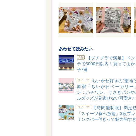
あわせて読みたい
【プチプラで満足】ドン
食品
テで3000円以内！買ってよ
子7選
ちいかわ好きの"聖地
スイーツ
原宿「ちいかわベーカリー
ン：ハチワレ、うさぎパンや
ルグッズが見逃せない可愛さ♪
【時間無制限】満足感
スイーツ
「スイーツ食べ放題」3段プレ
リンクバー付きって魅力的す