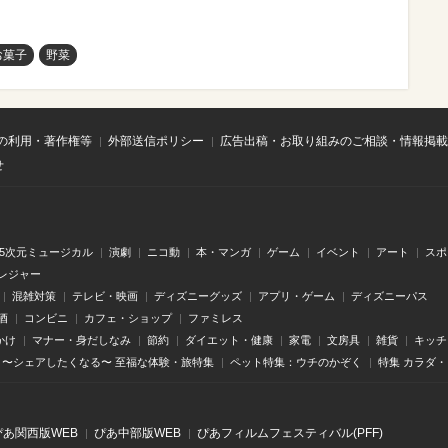
お菓子
野菜
の利用・著作権等
外部送信ポリシー
広告出稿・お取り組みのご相談・情報掲載
せ
.5次元ミュージカル
演劇
ニコ動
本・マンガ
ゲーム
イベント
アート
スポ
レジャー
混雑対策
テレビ・映画
ディズニーグッズ
アプリ・ゲーム
ディズニーパス
酒
コンビニ
カフェ・ショップ
ファミレス
かけ
マナー・身だしなみ
節約
ダイエット・健康
家電
文房具
雑貨
キッチ
〜シェアしたくなる〜 至福な体験・旅特集
ペット特集：ウチのかぞく
特集 カラダ
ぴあ関⻄版WEB
ぴあ中部版WEB
ぴあフィルムフェスティバル(PFF)