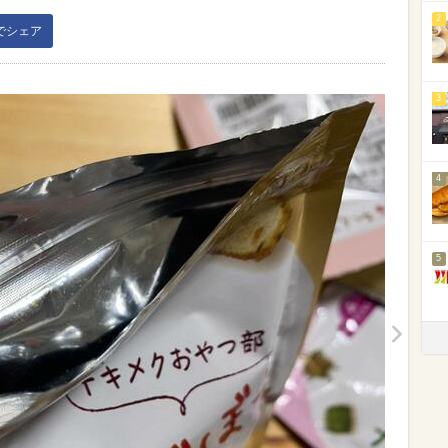
2
kでシェア
3
4
5