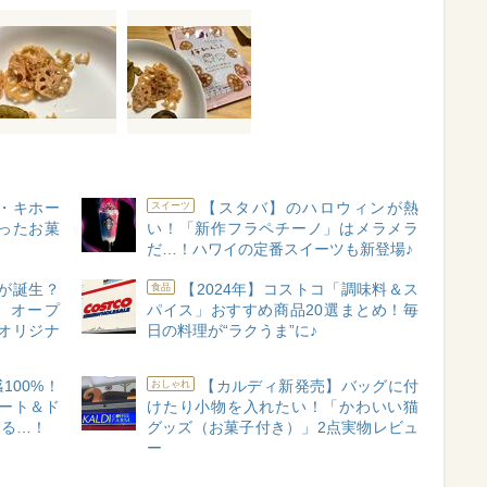
・キホー
【スタバ】のハロウィンが熱
スイーツ
かったお菓
い！「新作フラペチーノ」はメラメラ
だ…！ハワイの定番スイーツも新登場♪
"が誕生？
【2024年】コストコ「調味料＆ス
食品
」オープ
パイス」おすすめ商品20選まとめ！毎
オリジナ
日の料理が“ラクうま”に♪
100%！
【カルディ新発売】バッグに付
おしゃれ
ート＆ド
けたり小物を入れたい！「かわいい猫
ぎる…！
グッズ（お菓子付き）」2点実物レビュ
ー