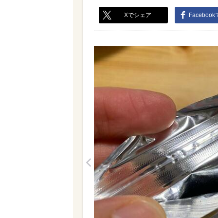
Xでシェア
Faceboo
<