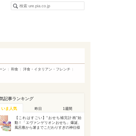
ーン
和食
洋食・イタリアン・フレンチ
気記事ランキング
いま人気
昨日
1週間
【これはすごい】“おせち補完計画”始
動！「エヴァンゲリオンおせち」爆誕、
風呂敷から箸までこだわりすぎの神仕様