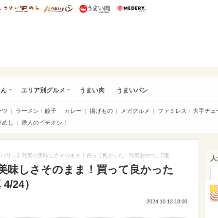
総研 ディズニー特集
mimot.
うまいめし
うまいパン
うまい肉
Medery.
いめし
はん
エリア別グルメ
うまい肉
うまいパン
ーツ
ラーメン・餃子
カレー
揚げもの
メガグルメ
ファミレス・大手チェ
りめし
達人のイチオシ！
プバリュ】野菜の美味しさそのまま！買って良かった「野菜おやつ」5選
人
美味しさそのまま！買って良かった
/24）
1
2024.10.12 18:00