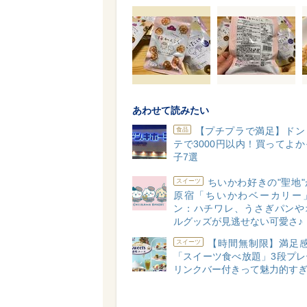
あわせて読みたい
【プチプラで満足】ドン
食品
テで3000円以内！買ってよ
子7選
ちいかわ好きの"聖地
スイーツ
原宿「ちいかわベーカリー
ン：ハチワレ、うさぎパンや
ルグッズが見逃せない可愛さ♪
【時間無制限】満足感
スイーツ
「スイーツ食べ放題」3段プレ
リンクバー付きって魅力的す