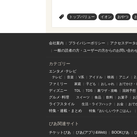
>
トップバリュー
イオン
おやつ
会社案内
プライバシーポリシー
アクセスデータ
一般の読者の方・ユーザーの方からのお問い合わ
カテゴリー
エンタメ･テレビ
テレビ
音楽
V系
アイドル
映画
アニメ
2
ファミリー
家庭
子ども
おしゃれ
おでかけ・
ディズニー
TDL
TDS
裏ワザ・攻略
混雑予想
グルメ･料理
スイーツ
食品
飲料
お菓子
お
ライフスタイル
生活・ライフハック
お金
おで
特集
・
連載
・
まとめ
特集『おいしいウチごはん』
ぴあ関連サイト
チケットぴあ
ぴあ(アプリ&Web)
BOOKぴあ