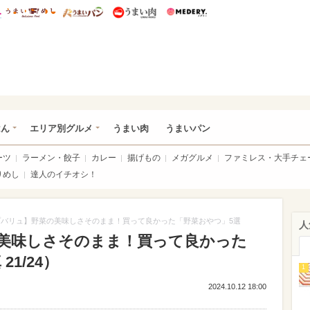
総研 ディズニー特集
mimot.
うまいめし
うまいパン
うまい肉
Medery.
いめし
はん
エリア別グルメ
うまい肉
うまいパン
ーツ
ラーメン・餃子
カレー
揚げもの
メガグルメ
ファミレス・大手チェ
りめし
達人のイチオシ！
プバリュ】野菜の美味しさそのまま！買って良かった「野菜おやつ」5選
人
美味しさそのまま！買って良かった
1/24）
1
2024.10.12 18:00