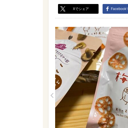
Xでシェア
Faceboo
<