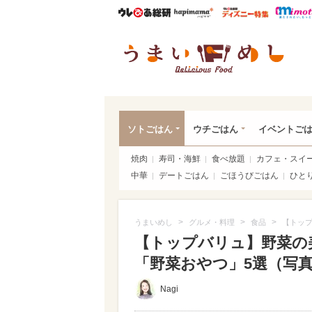
ウレぴあ総研
ハピママ*
ウレぴあ
うま
ソトごはん
ウチごはん
イベントご
焼肉
寿司・海鮮
食べ放題
カフェ・スイ
中華
デートごはん
ごほうびごはん
ひと
>
>
>
うまいめし
グルメ・料理
食品
【トッ
【トップバリュ】野菜の
「野菜おやつ」5選（写真 2
Nagi