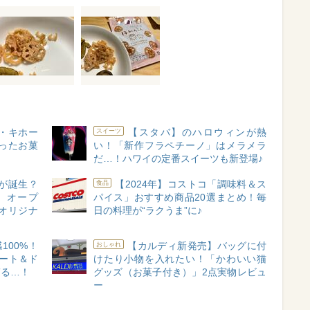
・キホー
【スタバ】のハロウィンが熱
スイーツ
かったお菓
い！「新作フラペチーノ」はメラメラ
だ…！ハワイの定番スイーツも新登場♪
"が誕生？
【2024年】コストコ「調味料＆ス
食品
」オープ
パイス」おすすめ商品20選まとめ！毎
オリジナ
日の料理が“ラクうま”に♪
100%！
【カルディ新発売】バッグに付
おしゃれ
ート＆ド
けたり小物を入れたい！「かわいい猫
ぎる…！
グッズ（お菓子付き）」2点実物レビュ
ー