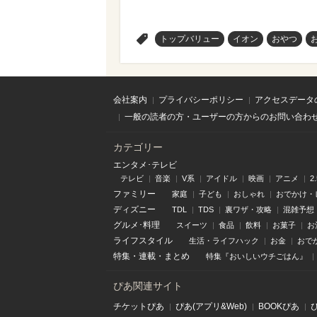
>
トップバリュー
イオン
おやつ
会社案内
プライバシーポリシー
アクセスデータ
一般の読者の方・ユーザーの方からのお問い合わ
カテゴリー
エンタメ･テレビ
テレビ
音楽
V系
アイドル
映画
アニメ
2
ファミリー
家庭
子ども
おしゃれ
おでかけ・
ディズニー
TDL
TDS
裏ワザ・攻略
混雑予想
グルメ･料理
スイーツ
食品
飲料
お菓子
お
ライフスタイル
生活・ライフハック
お金
おで
特集
・
連載
・
まとめ
特集『おいしいウチごはん』
ぴあ関連サイト
チケットぴあ
ぴあ(アプリ&Web)
BOOKぴあ