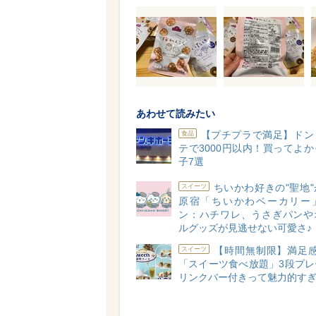
あわせて読みたい
【プチプラで満足】ドン
食品
テで3000円以内！買ってよ
子7選
ちいかわ好きの"聖地
スイーツ
原宿「ちいかわベーカリー
ン：ハチワレ、うさぎパンや
ルグッズが見逃せない可愛さ♪
【時間無制限】満足感
スイーツ
「スイーツ食べ放題」3段プレ
リンクバー付きって魅力的す