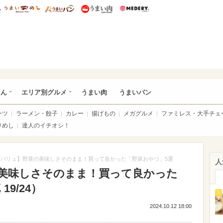
総研 ディズニー特集
mimot.
うまいめし
うまいパン
うまい肉
Medery.
いめし
はん
エリア別グルメ
うまい肉
うまいパン
ーツ
ラーメン・餃子
カレー
揚げもの
メガグルメ
ファミレス・大手チェ
りめし
達人のイチオシ！
プバリュ】野菜の美味しさそのまま！買って良かった「野菜おやつ」5選
人
美味しさそのまま！買って良かった
9/24）
1
2024.10.12 18:00