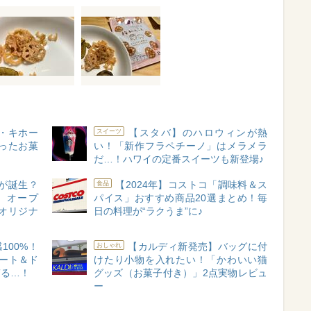
・キホー
【スタバ】のハロウィンが熱
スイーツ
かったお菓
い！「新作フラペチーノ」はメラメラ
だ…！ハワイの定番スイーツも新登場♪
"が誕生？
【2024年】コストコ「調味料＆ス
食品
」オープ
パイス」おすすめ商品20選まとめ！毎
オリジナ
日の料理が“ラクうま”に♪
100%！
【カルディ新発売】バッグに付
おしゃれ
ート＆ド
けたり小物を入れたい！「かわいい猫
ぎる…！
グッズ（お菓子付き）」2点実物レビュ
ー