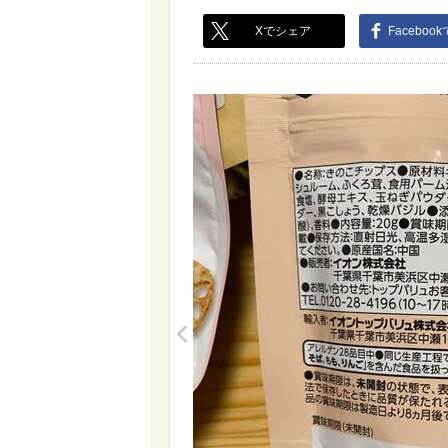
Xでシェア
Faceboo
<