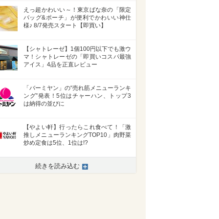
えっ超かわいい～！東京ばな奈の「限定
バッグ&ポーチ」が便利でかわいい神仕
様♪ 8/7発売スタート【即買い】
【シャトレーゼ】1個100円以下でも激ウ
マ！シャトレーゼの「即買いコスパ最強
アイス」4品を正直レビュー
「バーミヤン」の“売れ筋メニューランキ
ング”発表！5位はチャーハン、トップ3
は納得の並びに
【やよい軒】行ったらこれ食べて！「激
推しメニューランキングTOP10」肉野菜
炒め定食は5位、1位は!?
>
続きを読み込む