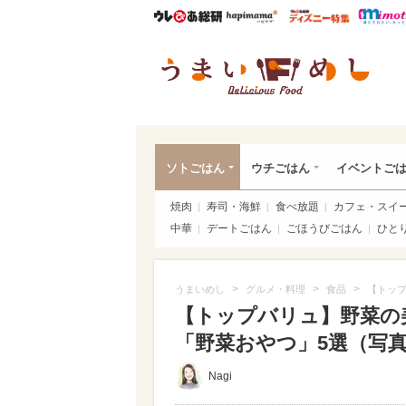
ウレぴあ総研
ハピママ*
ウレぴあ
うま
ソトごはん
ウチごはん
イベントご
焼肉
寿司・海鮮
食べ放題
カフェ・スイ
中華
デートごはん
ごほうびごはん
ひと
>
>
>
うまいめし
グルメ・料理
食品
【トッ
【トップバリュ】野菜の
「野菜おやつ」5選（写真 1
Nagi