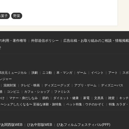
お菓子
野菜
の利用・著作権等
外部送信ポリシー
広告出稿・お取り組みのご相談・情報掲載
せ
.5次元ミュージカル
演劇
ニコ動
本・マンガ
ゲーム
イベント
アート
スポ
レジャー
混雑対策
テレビ・映画
ディズニーグッズ
アプリ・ゲーム
ディズニーパス
酒
コンビニ
カフェ・ショップ
ファミレス
かけ
マナー・身だしなみ
節約
ダイエット・健康
家電
文房具
雑貨
キッチ
〜シェアしたくなる〜 至福な体験・旅特集
ペット特集：ウチのかぞく
特集 カラダ
ぴあ関⻄版WEB
ぴあ中部版WEB
ぴあフィルムフェスティバル(PFF)