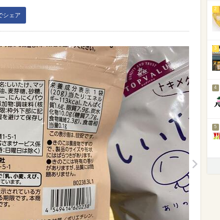
2
kでシェア
3
4
5