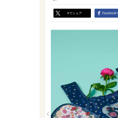
Xでシェア
Faceboo
<