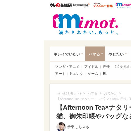
ウレぴあ総研
ハピママ*
ウレぴあ
mim
キレイでいたい
ハマる
やせたい
マンガ・アニメ
アイドル
声優
2.5次元
アート
Kエンタ
ゲーム
BL
>
>
>
mimot.(ミモット)
ハマる
おでかけ
【Afternoon Tea×ナタリー・レテ】2025
【Afternoon Tea
猫、御朱印帳やバッグなど
伊東 ししゃも