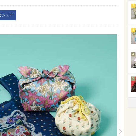
2
kでシェア
3
4
5