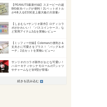
【PEANUTS最新付録】スヌーピーの超
BIG保冷バッグが便利！2Lペットボトル
が4本入るESSE史上最大級の大容量♪
【しまむら×サンリオ新作】ロディコラ
ボがかわいい！「パスコインケース」な
ど実用アイテム3点を実物レビュー
【ミッフィー付録】Colemanの便利さ＆
丈夫さに可愛さをプラス！「バッグ＆ポ
ーチ」2点セットを実物レビュー♪
サンリオのコラボ新作がおとな可愛い！
ハローキティやシナモロールのTシャツ
やチャームなど全9型が登場♪
続きを読み込む
>