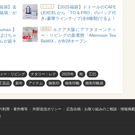
5福袋】去
【2025福袋】ドトールのCAFE
イベント
福袋」が
LEXCELから「TO＆FRO」のバッグ付
き♪豪華ラインナップ(全8種類)でるよ！
a×umao】
ルクア大阪にアフタヌーンティ
新商品
ばけちゃ
ー・リビングの新業態「Afternoon Tea
ムが超キ
ReMIX」が8/28オープン
ィー・リビング
ナタリー・レテ
2025年
蛇
乙巳
工芸品
新年
アイテム
御朱印
御朱印帳
御朱印帳袋
の利用・著作権等
外部送信ポリシー
広告出稿・お取り組みのご相談・情報掲載
せ