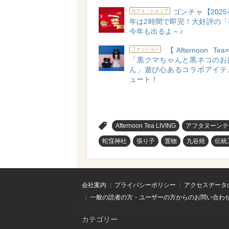
ゴンチャ【202
カフェ・ショップ
年は2時間で即完！大好評の「
今年も出るよ～♪
【Afternoon Te
ファッション
「黒クマちゃんと黒ネコのお
ん」遊び心あるコラボアイテ
ュート！
>
Afternoon Tea LIVING
アフタヌーンテ
蛇窪神社
張り子
置物
九谷焼
伝統
会社案内
プライバシーポリシー
アクセスデータ
一般の読者の方・ユーザーの方からのお問い合わ
カテゴリー