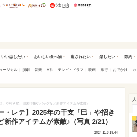
総研 ディズニー特集
mimot.
うまいめし
うまいパン
うまい肉
Medery.
ot.(ミモット)
いい恋したい
おいしい食べ物
癒されたい
楽したい
節約
ミュージカル
演劇
音楽
V系
テレビ・ドラマ
映画
旅行
おでかけ
カ
人
年の干支「巳」や招き猫、御朱印帳やバッグなど新作アイテムが素敵♪
×ナタリー・レテ】2025年の干支「巳」や招き
1
新作アイテムが素敵♪（写真 2/21）
2024.11.3 19:44