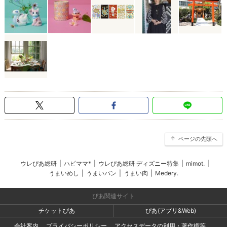
ページの先頭へ
ウレぴあ総研
|
ハピママ*
|
ウレぴあ総研 ディズニー特集
|
mimot.
|
うまいめし
|
うまいパン
|
うまい肉
|
Medery.
ぴあ関連サイト
チケットぴあ
ぴあ(アプリ&Web)
会社案内
プライバシーポリシー
アクセスデータの利用・著作権等