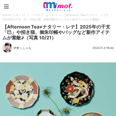
mimot.(ミモット)
mimot.(ミモット)
>
ハマる
>
おでかけ
>
【Afternoon Tea×ナタリー・レテ】
2025年の干支「巳」や招き猫、御朱印帳やバッグなど新作アイテムが素敵♪
【Afternoon Tea×ナタリー・レテ】2025年の干支
「巳」や招き猫、御朱印帳やバッグなど新作アイテ
ムが素敵♪（写真 10/21）
伊東 ししゃも
2024.11.3 19:44