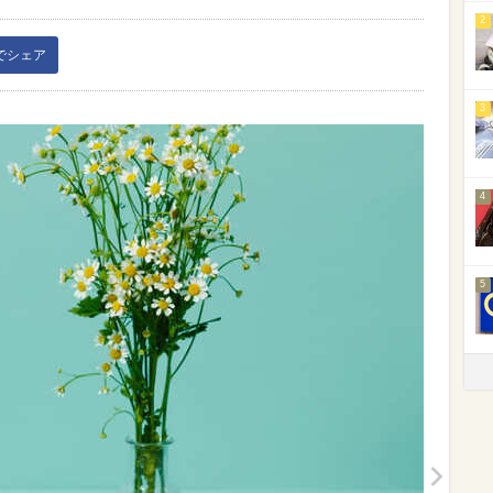
2
kでシェア
3
4
5