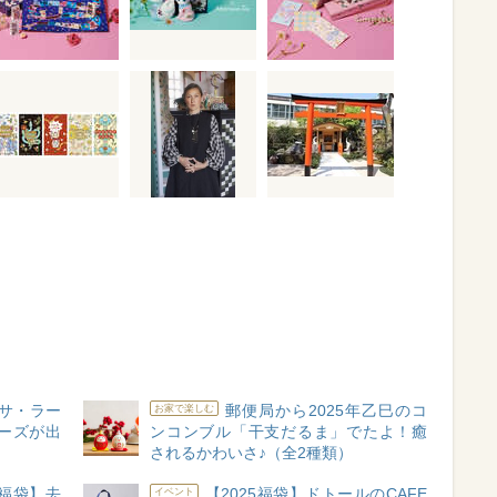
リサ・ラー
郵便局から2025年乙巳のコ
お家で楽しむ
ーズが出
ンコンブル「干支だるま」でたよ！癒
されるかわいさ♪（全2種類）
5福袋】去
【2025福袋】ドトールのCAFE
イベント