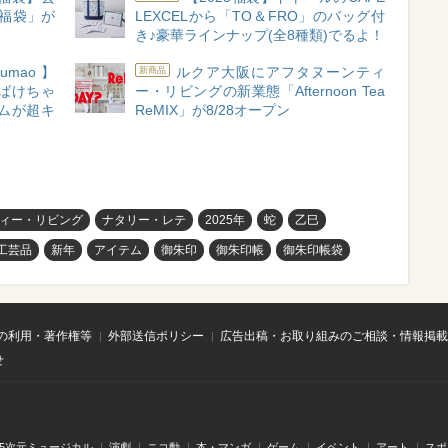
福袋」が
LEXCELから「TO＆FRO」のバッグ付
き♪豪華ラインナップ(全8種類)でるよ！
a×umao】
ルクア大阪にアフタヌーンティ
新商品
ばけちゃ
ー・リビングの新業態「Afternoon Tea
ムが超キ
ReMIX」が8/28オープン
ィー・リビング
ナタリー・レテ
2025年
蛇
乙巳
工芸品
新年
アイテム
御朱印
御朱印帳
御朱印帳袋
の利用・著作権等
外部送信ポリシー
広告出稿・お取り組みのご相談・情報掲載
せ
.5次元ミュージカル
演劇
ニコ動
本・マンガ
ゲーム
イベント
アート
スポ