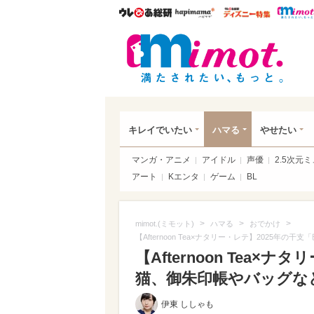
ウレぴあ総研
ハピママ*
ウレぴあ
mim
キレイでいたい
ハマる
やせたい
マンガ・アニメ
アイドル
声優
2.5次元
アート
Kエンタ
ゲーム
BL
>
>
>
mimot.(ミモット)
ハマる
おでかけ
【Afternoon Tea×ナタリー・レテ】2025
【Afternoon Tea
猫、御朱印帳やバッグなど
伊東 ししゃも