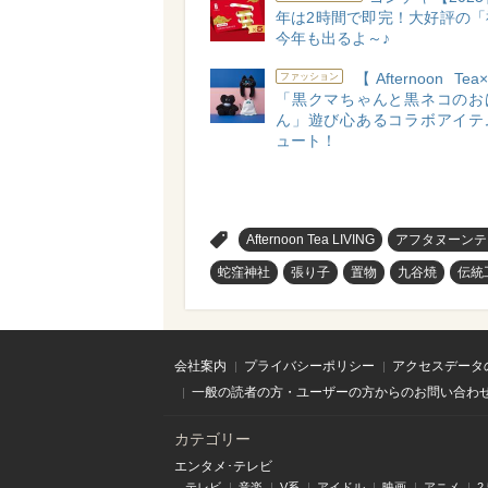
年は2時間で即完！大好評の「
今年も出るよ～♪
【Afternoon Te
ファッション
「黒クマちゃんと黒ネコのお
ん」遊び心あるコラボアイテ
ュート！
>
Afternoon Tea LIVING
アフタヌーンテ
蛇窪神社
張り子
置物
九谷焼
伝統
会社案内
プライバシーポリシー
アクセスデータ
一般の読者の方・ユーザーの方からのお問い合わ
カテゴリー
エンタメ･テレビ
テレビ
音楽
V系
アイドル
映画
アニメ
2