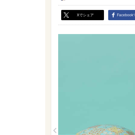
Xでシェア
Faceboo
<