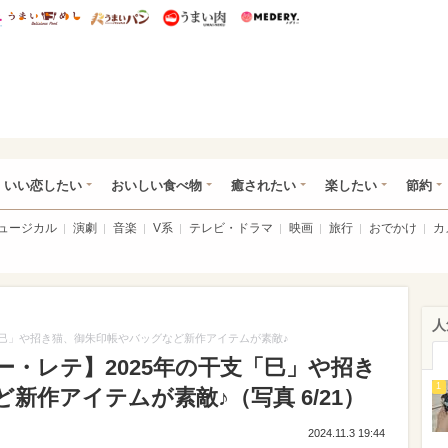
総研 ディズニー特集
mimot.
うまいめし
うまいパン
うまい肉
Medery.
ot.(ミモット)
いい恋したい
おいしい食べ物
癒されたい
楽したい
節約
ミュージカル
演劇
音楽
V系
テレビ・ドラマ
映画
旅行
おでかけ
カ
人
年の干支「巳」や招き猫、御朱印帳やバッグなど新作アイテムが素敵♪
×ナタリー・レテ】2025年の干支「巳」や招き
1
新作アイテムが素敵♪（写真 6/21）
2024.11.3 19:44