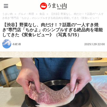
うまい肉
うまい肉
>
グルメ・料理
>
食品
>
【渋谷】野菜なし、肉だけ！？話題の"一人す
き焼き"専門店「ちかよ」のシンプルすぎる絶品肉を堪能してきた《実食レビュー》
【渋谷】野菜なし、肉だけ！？話題の"一人すき焼
き"専門店「ちかよ」のシンプルすぎる絶品肉を堪能
してきた《実食レビュー》（写真 5/15）
今村 梓
2025.1.29 22:00