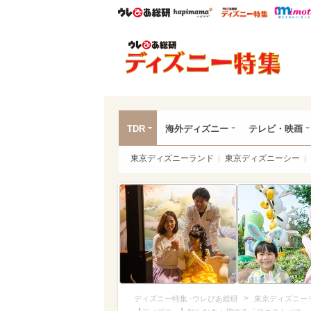
ウレぴあ総研
ハピママ*
ウレぴあ
ディ
TDR
海外ディズニー
テレビ・映画
東京ディズニーランド
東京ディズニーシー
>
ディズニー特集 -ウレぴあ総研
東京ディズニー