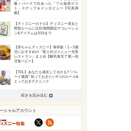
敵！パークで出会った「フル仮装ゲス
ト」スナップ＆インタビュー【写真満
載】
【ディズニーホテル】ディズニー美女と
野獣ルームに注目!期間限定デコレーショ
ン&アイテムは3/19まで
【赤ちゃんディズニー】保存版！1～2歳
児におすすめの「取り分けメニュー充実
レストラン」まとめ【離乳食完了期～幼
児食ベビー】
【TDL】あなたも違反してるかも? “パレ
ード鑑賞” 知っておきたい4つのルール&
とっておきテクニック
続きを読み込む
ーシャルアカウント
X
RSS