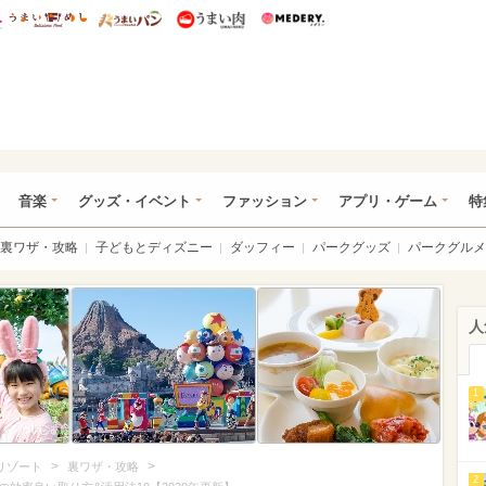
総研 ディズニー特集
mimot.
うまいめし
うまいパン
うまい肉
Medery.
ズニー特集 -ウレぴあ総研
音楽
グッズ・イベント
ファッション
アプリ・ゲーム
特
裏ワザ・攻略
子どもとディズニー
ダッフィー
パークグッズ
パークグルメ
人
1
>
>
リゾート
裏ワザ・攻略
2