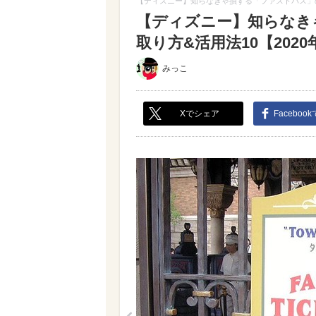
【ディズニー】知らなきゃ損する「ファストパス」の
【ディズニー】知らなき
取り方&活用法10【2020
みっこ
Xでシェア
Faceboo