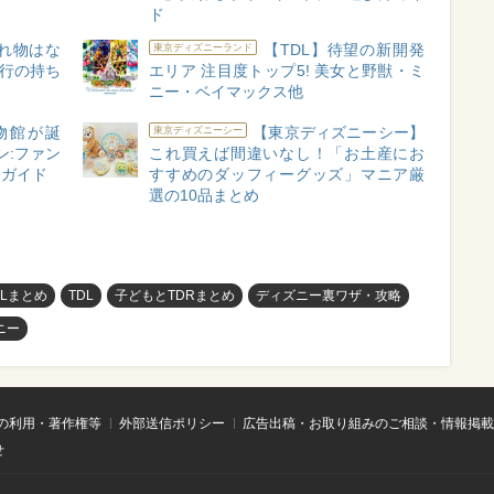
ド
れ物はな
【TDL】待望の新開発
東京ディズニーランド
旅行の持ち
エリア 注目度トップ5! 美女と野獣・ミ
ニー・ベイマックス他
物館が誕
【東京ディズニーシー】
東京ディズニーシー
ン:ファン
これ買えば間違いなし！「お土産にお
全ガイド
すすめのダッフィーグッズ」マニア厳
選の10品まとめ
DLまとめ
TDL
子どもとTDRまとめ
ディズニー裏ワザ・攻略
ニー
の利用・著作権等
外部送信ポリシー
広告出稿・お取り組みのご相談・情報掲載
せ