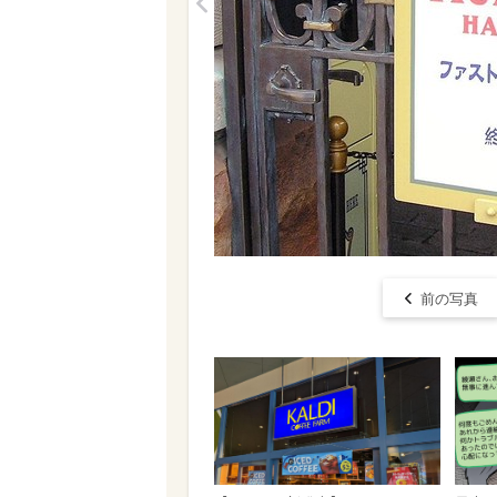
<
前の写真