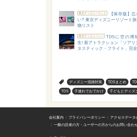
【保存版】忘
東京ディズニーランド
い? 東京ディズニーリゾート
物リスト
TDSに空の博
東京ディズニーシー
生! 新アトラクション「ソアリ
タスティック・フライト」完
>
ディズニー混雑対策
TDSまとめ
T
TDS
子連れでおでかけ
子どもとディズ
会社案内
プライバシーポリシー
アクセスデータ
一般の読者の方・ユーザーの方からのお問い合わ