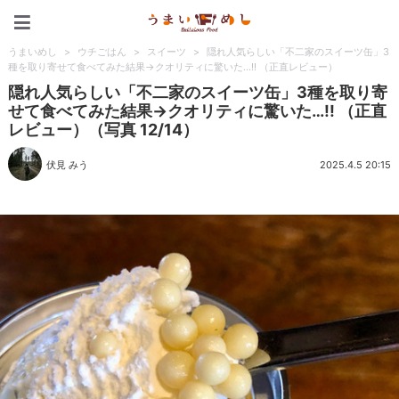
うまいめし
うまいめし
>
ウチごはん
>
スイーツ
>
隠れ人気らしい「不二家のスイーツ缶」3
種を取り寄せて食べてみた結果→クオリティに驚いた…!! （正直レビュー）
隠れ人気らしい「不二家のスイーツ缶」3種を取り寄
せて食べてみた結果→クオリティに驚いた…!! （正直
レビュー）（写真 12/14）
伏見 みう
2025.4.5 20:15