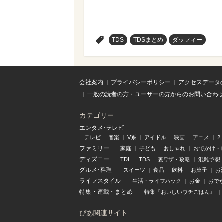
>
TDS
TDSまとめ
ダッフィー
会社案内
プライバシーポリシー
アクセスデータ
一般の読者の方・ユーザーの方からのお問い合わ
カテゴリー
エンタメ･テレビ
テレビ
音楽
V系
アイドル
映画
アニメ
2
ファミリー
家庭
子ども
おしゃれ
おでかけ・
ディズニー
TDL
TDS
裏ワザ・攻略
混雑予想
グルメ･料理
スイーツ
食品
飲料
お菓子
お
ライフスタイル
生活・ライフハック
お金
おで
特集
・
連載
・
まとめ
特集『おいしいウチごはん』
ぴあ関連サイト