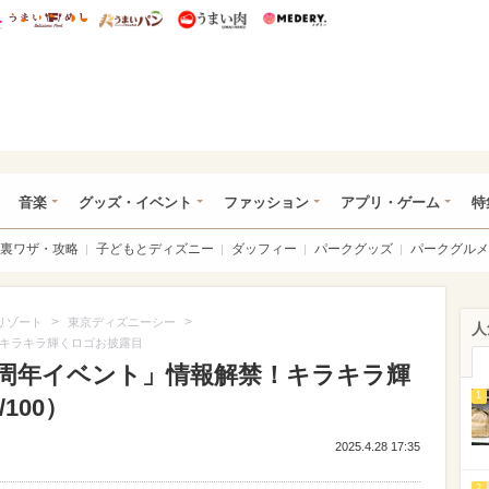
総研 ディズニー特集
mimot.
うまいめし
うまいパン
うまい肉
Medery.
ズニー特集 -ウレぴあ総研
音楽
グッズ・イベント
ファッション
アプリ・ゲーム
特
裏ワザ・攻略
子どもとディズニー
ダッフィー
パークグッズ
パークグルメ
>
>
リゾート
東京ディズニーシー
人
！キラキラ輝くロゴお披露目
5周年イベント」情報解禁！キラキラ輝
1
100）
2025.4.28 17:35
2