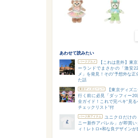
あわせて読みたい
【これは意外】東京
パークグルメ
ーランドでまさかの「激安22
メ」を発見！その“予想外な正
た話
【東京ディズニ
東京ディズニーシー
行く前に必見「ダッフィー20
全ガイド！これで完ペキ“見る
チェックリスト”付
ユニクロだけの
パーク外アイテム
ニー新作アパレル」が即買い
ィ！レトロ×和な良デザインが