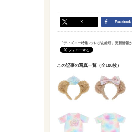
X
Facebook
「ディズニー特集 -ウレぴあ総研」更新情報
この記事の写真一覧（全100枚）