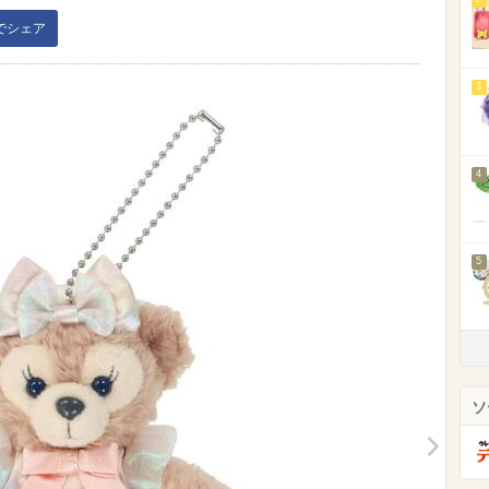
kでシェア
3
4
5
ソ