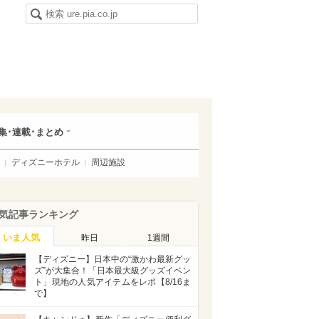
集･連載･まとめ
ディズニーホテル
周辺施設
気記事ランキング
いま人気
昨日
1週間
【ディズニー】日本中の“激かわ最新グッ
ズ”が大集合！「日本最大級グッズイベン
ト」現地の人気アイテムをレポ【8/16ま
で】