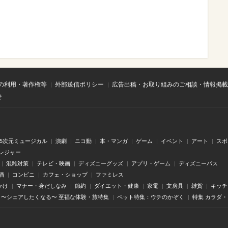
の利用・著作権等
外部送信ポリシー
広告出稿・お取り組みのご相談・情報掲載
せ
.5次元ミュージカル
演劇
ニコ動
本・マンガ
ゲーム
イベント
アート
スポ
レジャー
混雑対策
テレビ・映画
ディズニーグッズ
アプリ・ゲーム
ディズニーパス
酒
コンビニ
カフェ・ショップ
ファミレス
かけ
マナー・身だしなみ
節約
ダイエット・健康
家電
文房具
雑貨
キッチ
〜シェアしたくなる〜 至福な体験・旅特集
ペット特集：ウチのかぞく
特集 カラダ