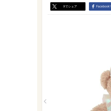
Xでシェア
Faceboo
<