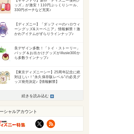
【キャンドゥ】新作「ディズニー便利グ
ッズ」が激安！110円ぷっくりシール、
330円ポーチなど充実♪
【ディズニー】「ダッフィーのハロウィ
ーングッズ&スーベニア」情報解禁！激
かわアイテムがずらりラインナップ♪
良デザイン多数！「トイ・ストーリー」
バッグ＆お出かけグッズがillusie300か
ら多数ラインナップ♪
【東京ディズニーシー】25周年記念に絶
対ほしい！“永久保存版レベル”の必見グ
ッズ発売決定♪【情報解禁】
続きを読み込む
ーシャルアカウント
>
X
RSS