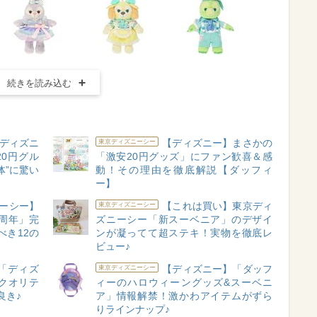
続きを読み込む
ディズニ
【ディズニー】まさかの
東京ディズニーシー
0円グル
「激安20円グッズ」にファン歓喜＆感
体”に驚い
動！その理由を徹底解説【ダッフィ
ー】
ーシー】
【これは買い】東京ディ
東京ディズニーシー
周年」完
ズニーシー「新スーベニア」のデザイ
べき12の
ンが凝ってて超ステキ！実物を徹底レ
ビュー♪
「ディズ
【ディズニー】「ダッフ
東京ディズニーシー
クオリテ
ィーのハロウィーングッズ&スーベニ
良き♪
ア」情報解禁！激かわアイテムがずら
りラインナップ♪