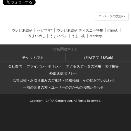
ページの先頭へ
ウレぴあ総研
|
ハピママ*
|
ウレぴあ総研 ディズニー特集
|
mimot.
|
うまいめし
|
うまいパン
|
うまい肉
|
Medery.
ぴあ関連サイト
チケットぴあ
ぴあ(アプリ&Web)
会社案内
プライバシーポリシー
アクセスデータの利用・著作権等
外部送信ポリシー
広告出稿・お取り組みのご相談・情報掲載・その他お問い合わせ
一般の読者の方・ユーザーの方からのお問い合わせ
Copyright (C) PIA Corporation. All Rights Reserved.