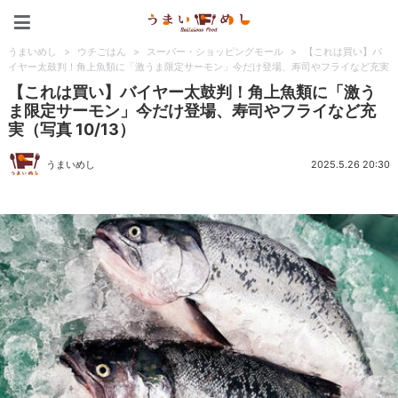
うまいめし
うまいめし
>
ウチごはん
>
スーパー・ショッピングモール
>
【これは買い】バ
イヤー太鼓判！角上魚類に「激うま限定サーモン」今だけ登場、寿司やフライなど充実
【これは買い】バイヤー太鼓判！角上魚類に「激う
ま限定サーモン」今だけ登場、寿司やフライなど充
実（写真 10/13）
うまいめし
2025.5.26 20:30