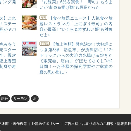
キング発
『お総菜』6品を実食！「寿司」もうま
いが"刺身＆揚げ物"も最高だった
ス】これ
【食べ放題ニュース】人気食べ放
寿司
！ステー
題レストランの「上にぎり寿司」の内
容がヤバ
容が最高！“いくら＆本ずわい蟹”も対象
だよ♪
恵みをう
【角上魚類】緊急決定！大好評に
新商品
売スター
つき第3弾「活魚車」が所沢店に！12t
全。異次
トラックからの大迫力水揚げ＆焼きた
陸上養殖
て販売会、店内まで“ほたて尽くし”の2
刺身や寿
日間！～お子様の探究学習やご家族の
。
夏の思い出に～
刺身
サーモン
魚
の利用・著作権等
外部送信ポリシー
広告出稿・お取り組みのご相談・情報掲載
せ