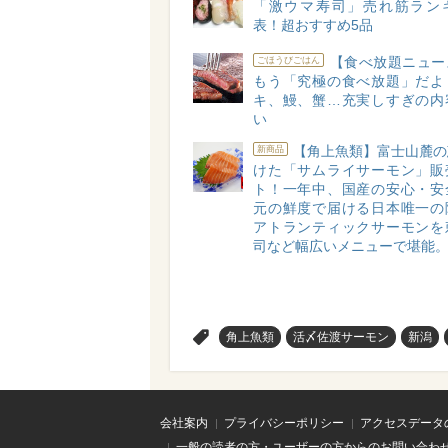
「激ウマ寿司」売れ筋ラン
表！超おすすめ5品
【食べ放題ニュー
ごほうびごはん
もう「究極の食べ放題」だよ
キ、鰻、蟹…充実しすぎの内
い
【角上魚類】富士山麓の
新商品
けた「サムライサーモン」販
ト！一年中、国産の安心・安
元の鮮度で届ける日本唯一の
アトランティックサーモンを
司など幅広いメニューで堪能
>
角上魚類
活〆佐渡サーモン
新潟
会社案内
プライバシーポリシー
アクセスデータ
一般の読者の方・ユーザーの方からのお問い合わ