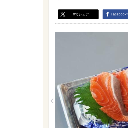
Xでシェア
Faceboo
<