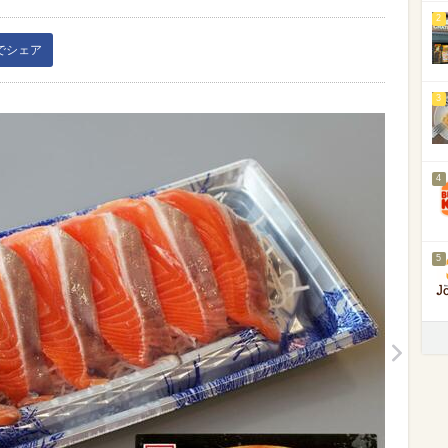
2
kでシェア
3
4
5