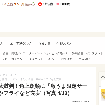
総研 ディズニー特集
mimot.
うまいめし
うまいパン
うまい肉
Medery.
いめし
はん
エリア別グルメ
うまい肉
うまいパン
食器・調理グッズ
スーパー・ショッピングモール
冷凍食品・インスタント
時短
おもてなし
ダイエット・ヘルシー
お取り寄せ
手みやげ
>
ングモール
人
ま限定サーモン」今だけ登場、寿司やフライなど充実
太鼓判！角上魚類に「激うま限定サー
1
フライなど充実（写真 4/13）
2025.5.26 20:30