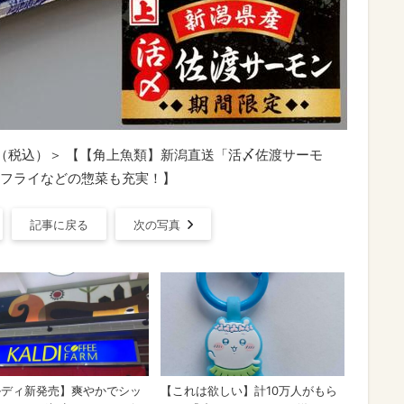
円（税込）＞ 【【角上魚類】新潟直送「活〆佐渡サーモ
フライなどの惣菜も充実！】
記事に戻る
次の写真