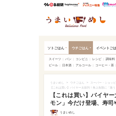
ウレぴあ総研
ハピママ*
ウレぴあ
うま
ソトごはん
ウチごはん
イベントご
スイーツ
パン
コンビニ
レシピ
調味料
ビール
日本酒
アルコール
コーヒー・茶
>
>
うまいめし
ウチごはん
スーパー・ショッピ
【これは買い】バイヤー太鼓判！角上魚類に「激う
【これは買い】バイヤー
モン」今だけ登場、寿司や
うまいめし