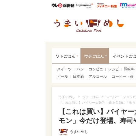
ウレぴあ総研
ハピママ*
ウレぴあ
うま
ソトごはん
ウチごはん
イベントご
スイーツ
パン
コンビニ
レシピ
調味料
ビール
日本酒
アルコール
コーヒー・茶
>
>
うまいめし
ウチごはん
スーパー・ショッピ
【これは買い】バイヤー太鼓判！角上魚類に「激う
【これは買い】バイヤー
モン」今だけ登場、寿司
うまいめし