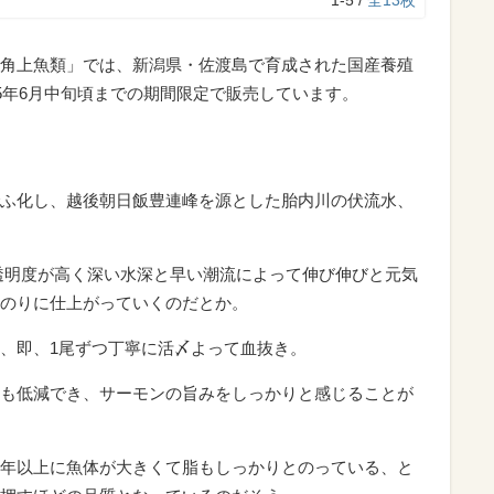
1-5 /
全13枚
角上魚類」では、新潟県・佐渡島で育成された国産養殖
5年6月中旬頃までの期間限定で販売しています。
ふ化し、越後朝日飯豊連峰を源とした胎内川の伏流水、
透明度が高く深い水深と早い潮流によって伸び伸びと元気
のりに仕上がっていくのだとか。
、即、1尾ずつ丁寧に活〆よって血抜き。
も低減でき、サーモンの旨みをしっかりと感じることが
年以上に魚体が大きくて脂もしっかりとのっている、と