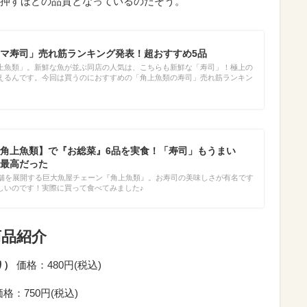
押すほどの品質となっているのだそう。
マ寿司」売れ筋ランキング発表！超おすすめ5品
上魚類」。新鮮な魚が並ぶ同店の人気は、こちらも新鮮な「寿司」！極上の
えるんです。今回は買うのにおすすめの「角上魚類の寿司」売れ筋ランキン
角上魚類】で『お総菜』6品を実食！「寿司」もうまい
も最高だった
店舗を展開する巨大魚屋チェーン『角上魚類』。お寿司の美味しさが有名です
しいのです！実際に買って食べてみました♪
商品紹介
り）
価格：480円(税込)
価格：750円(税込)