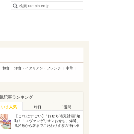
和食
洋食・イタリアン・フレンチ
中華
気記事ランキング
いま人気
昨日
1週間
【これはすごい】“おせち補完計画”始
動！「エヴァンゲリオンおせち」爆誕、
風呂敷から箸までこだわりすぎの神仕様