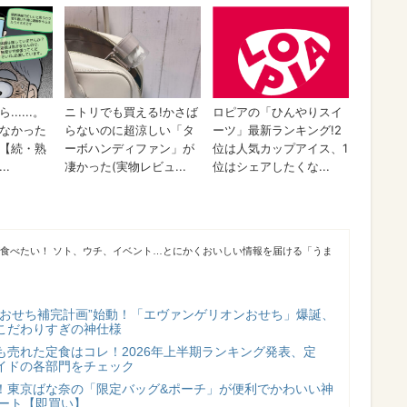
が食べたい！ ソト、ウチ、イベント…とにかくおいしい情報を届ける「うま
“おせち補完計画”始動！「エヴァンゲリオンおせち」爆誕、
こだわりすぎの神仕様
も売れた定食はコレ！2026年上半期ランキング発表、定
イドの各部門をチェック
！東京ばな奈の「限定バッグ&ポーチ」が便利でかわいい神
スタート【即買い】