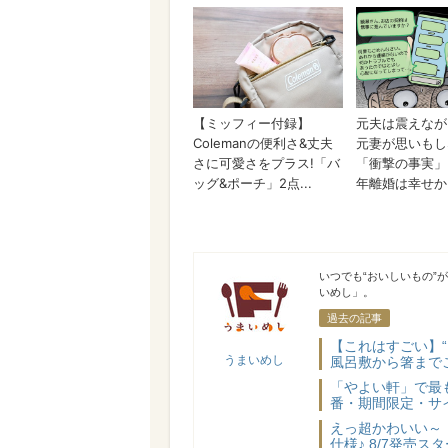
うまいめし
いつでも“おいしいもの”
いめし」。
過去の記事
【これはすごい】
うまいめし
風呂敷から箸まで
「やよい軒」で最
番・期間限定・サ
えっ超かわいい～
仕様♪ 8/7発売