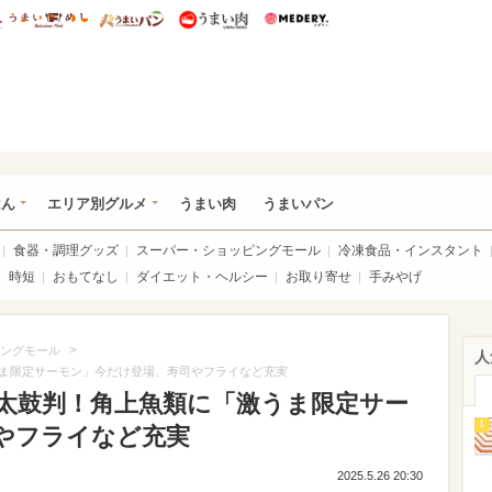
総研 ディズニー特集
mimot.
うまいめし
うまいパン
うまい肉
Medery.
いめし
はん
エリア別グルメ
うまい肉
うまいパン
食器・調理グッズ
スーパー・ショッピングモール
冷凍食品・インスタント
時短
おもてなし
ダイエット・ヘルシー
お取り寄せ
手みやげ
>
ングモール
人
ま限定サーモン」今だけ登場、寿司やフライなど充実
太鼓判！角上魚類に「激うま限定サー
1
やフライなど充実
2025.5.26 20:30