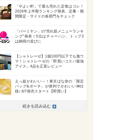
「やよい軒」で最も売れた定食はコレ！
2026年上半期ランキング発表、定番・期
間限定・サイドの各部門をチェック
「バーミヤン」の“売れ筋メニューランキ
ング”発表！5位はチャーハン、トップ3
は納得の並びに
【シャトレーゼ】1個100円以下でも激ウ
マ！シャトレーゼの「即買いコスパ最強
アイス」4品を正直レビュー
えっ超かわいい～！東京ばな奈の「限定
バッグ&ポーチ」が便利でかわいい神仕
様♪ 8/7発売スタート【即買い】
続きを読み込む