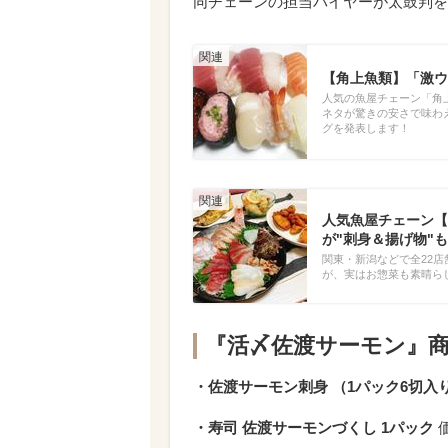
同チェーンの担当バイヤーが太鼓判を
【角上魚類】「激ウ
人気の魚屋チェーン「角
ネタが驚きの安さで味わ
グを発表します！
人気魚屋チェーン【
が"刺身＆揚げ物"
関東・新潟などで全22
が、実はお惣菜も素晴ら
『活〆佐渡サーモン』
・佐渡サーモン刺身 （1パック6切入
・寿司 佐渡サーモンづくし 1パック