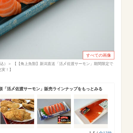
すべての画像
税込）＞ 【【角上魚類】新潟直送「活〆佐渡サーモン」期間限定で
充実！】
類「活〆佐渡サーモン」販売ラインナップをもっとみる