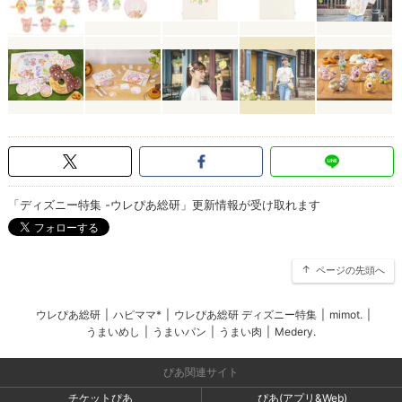
「ディズニー特集 -ウレぴあ総研」更新情報が受け取れます
ページの先頭へ
ウレぴあ総研
|
ハピママ*
|
ウレぴあ総研 ディズニー特集
|
mimot.
|
うまいめし
|
うまいパン
|
うまい肉
|
Medery.
ぴあ関連サイト
チケットぴあ
ぴあ(アプリ&Web)